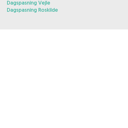
Dagspasning Vejle
Dagspasning Roskilde