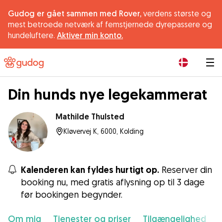
Gudog er gået sammen med Rover,
verdens største og
mest betroede netværk af femstjernede dyrepassere og
hundeluftere.
Aktiver min konto.
|
Din hunds nye legekammerat
Mathilde Thulsted
Kløvervej K, 6000, Kolding
Kalenderen kan fyldes hurtigt op.
Reserver din
booking nu, med gratis aflysning op til 3 dage
før bookingen begynder.
Om mig
Tjenester og priser
Tilgængelighed