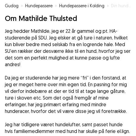
Gudog
»
Hundepassere
»
Hundepassere i Kolding
»
Din hunds nye legekammerat
Om Mathilde Thulsted
Jeg hedder Mathilde, jeg er 22 år gammel og pt. HA-
studerende på SDU. Jeg elsker at gå ture i naturen, hvilket
kun bliver bedre med selskab fra en logrende hale. Med
SU’en rækker der desværre ikke til en hund, hvorfor jeg ser
det som en perfekt mulighed at kunne passe og lufte
andres!
Da jeg er studerende har jeg mere “fri” i den forstand, at
jeg er meget herre over min egen tid. En pasning for mig
vil derfor indebære at der er tid til at tage lange gåture,
ture i skoven etc. Som det også fremgår af mine
erfaringer, har jeg primært erfaring med mindre
hunderacer, hvorfor det vil være disse jeg vil foretrække.
Jeg har tidligere været hundelufter, samt passet hunde
hvis familiemedlemmer med hund har skulle på ferie el.lign.