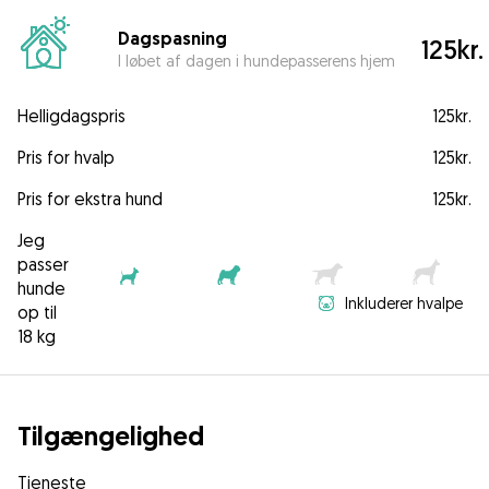
Dagspasning
125kr.
I løbet af dagen i hundepasserens hjem
Helligdagspris
125kr.
Pris for hvalp
125kr.
Pris for ekstra hund
125kr.
Jeg
passer
hunde
Inkluderer hvalpe
op til
18 kg
Tilgængelighed
Tjeneste