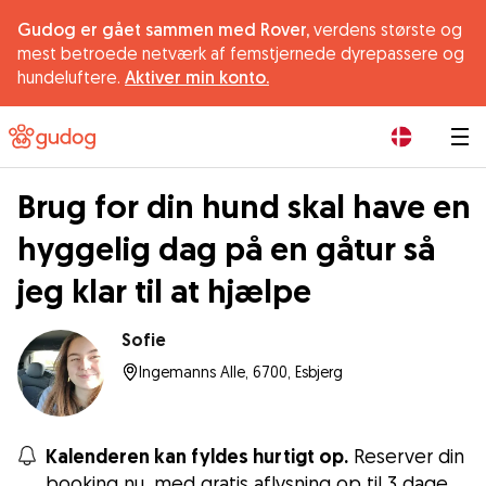
Gudog er gået sammen med Rover,
verdens største og
mest betroede netværk af femstjernede dyrepassere og
hundeluftere.
Aktiver min konto.
|
Brug for din hund skal have en
hyggelig dag på en gåtur så
jeg klar til at hjælpe
Sofie
Ingemanns Alle, 6700, Esbjerg
Kalenderen kan fyldes hurtigt op.
Reserver din
booking nu, med gratis aflysning op til 3 dage