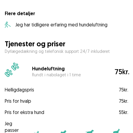
Flere detaljer
Jeg har tidligere erfaring med hundeluftning
Tjenester og priser
Dyrlægedækning og telefonisk support 24/7 inkluderet
Hundeluftning
75kr.
Rundt i nabolaget i 1 time
Helligdagspris
75kr.
Pris for hvalp
75kr.
Pris for ekstra hund
55kr.
Jeg
passer