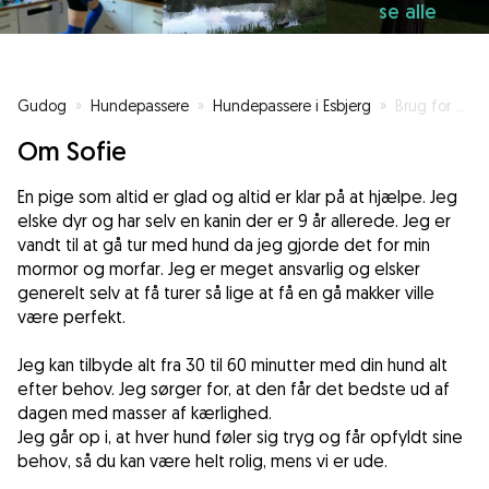
se alle
Gudog
»
Hundepassere
»
Hundepassere i Esbjerg
»
Brug for din hund skal have en hyggelig dag på en gåtur så jeg klar til at hjælpe
Om Sofie
En pige som altid er glad og altid er klar på at hjælpe. Jeg
elske dyr og har selv en kanin der er 9 år allerede. Jeg er
vandt til at gå tur med hund da jeg gjorde det for min
mormor og morfar. Jeg er meget ansvarlig og elsker
generelt selv at få turer så lige at få en gå makker ville
være perfekt.
Jeg kan tilbyde alt fra 30 til 60 minutter med din hund alt
efter behov. Jeg sørger for, at den får det bedste ud af
dagen med masser af kærlighed.
Jeg går op i, at hver hund føler sig tryg og får opfyldt sine
behov, så du kan være helt rolig, mens vi er ude.