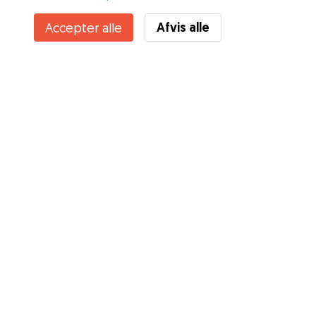
Kontakt Sofie
Afvis alle
Accepter alle
Kender du Gudogs fordele? Se mere
Tjenester
Sådan fungerer det
Om Gudog
Anmeldelser
Dyrlægedækning
Gode råd Ejere
Tips til hundepasser
Bliv hundepasser
Blog