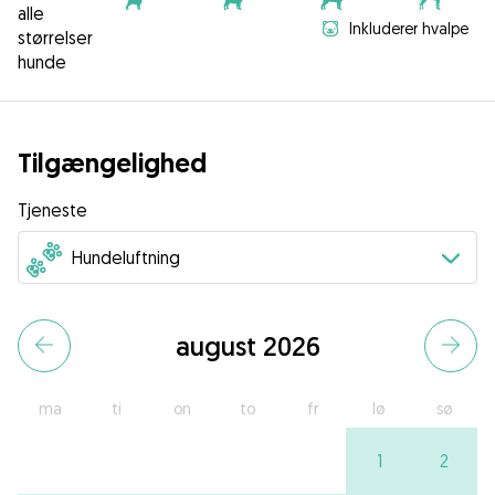
alle
Inkluderer hvalpe
størrelser
hunde
Tilgængelighed
Tjeneste
august 2026
ma
ti
on
to
fr
lø
sø
1
2