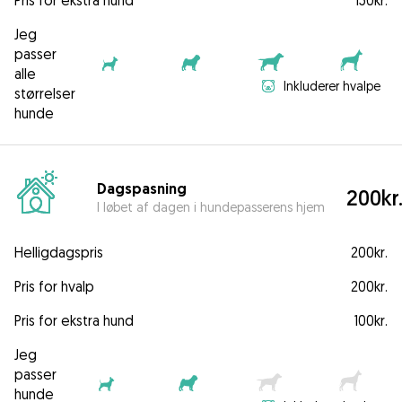
Pris for ekstra hund
150kr.
Jeg
passer
alle
Inkluderer hvalpe
størrelser
hunde
Dagspasning
200kr
I løbet af dagen i hundepasserens hjem
Helligdagspris
200kr.
Pris for hvalp
200kr.
Pris for ekstra hund
100kr.
Jeg
passer
hunde