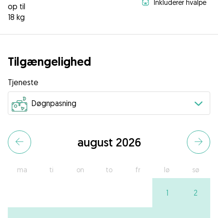
Inkluderer hvalpe
op til
18 kg
Tilgængelighed
Tjeneste
august 2026
ma
ti
on
to
fr
lø
sø
1
2