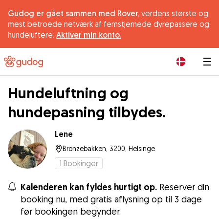
Gudog er gået sammen med Rover,
verdens største og
mest betroede netværk af femstjernede dyrepassere og
hundeluftere.
Aktiver min konto.
|
Hundeluftning og
hundepasning tilbydes.
Lene
Bronzebakken, 3200, Helsinge
1
Bookinger
Kalenderen kan fyldes hurtigt op.
Reserver din
booking nu, med gratis aflysning op til 3 dage
før bookingen begynder.