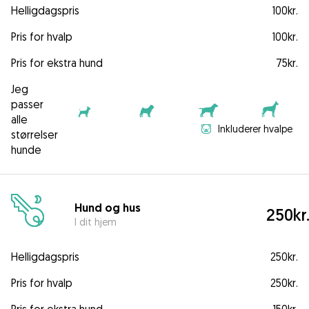
Helligdagspris
100kr.
Pris for hvalp
100kr.
Pris for ekstra hund
75kr.
Jeg
passer
alle
Inkluderer hvalpe
størrelser
hunde
Hund og hus
250kr
I dit hjem
Helligdagspris
250kr.
Pris for hvalp
250kr.