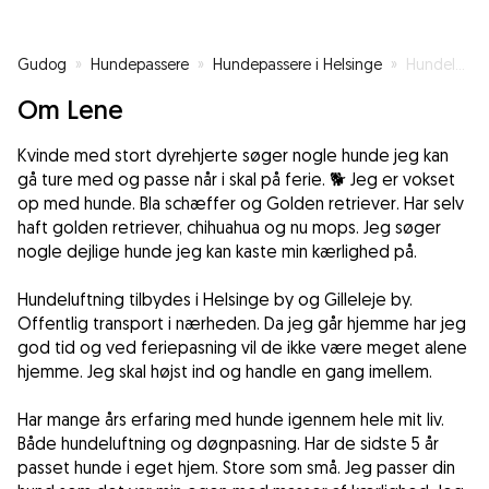
Gudog
»
Hundepassere
»
Hundepassere i Helsinge
»
Hundeluftning og hundepasning tilbydes.
Om Lene
Kvinde med stort dyrehjerte søger nogle hunde jeg kan
gå ture med og passe når i skal på ferie. 🐕 Jeg er vokset
op med hunde. Bla schæffer og Golden retriever. Har selv
haft golden retriever, chihuahua og nu mops. Jeg søger
nogle dejlige hunde jeg kan kaste min kærlighed på.
Hundeluftning tilbydes i Helsinge by og Gilleleje by.
Offentlig transport i nærheden. Da jeg går hjemme har jeg
god tid og ved feriepasning vil de ikke være meget alene
hjemme. Jeg skal højst ind og handle en gang imellem.
Har mange års erfaring med hunde igennem hele mit liv.
Både hundeluftning og døgnpasning. Har de sidste 5 år
passet hunde i eget hjem. Store som små. Jeg passer din