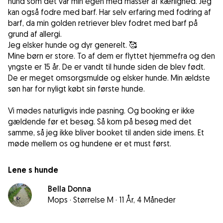
hund som det var min egen med masser af kærlighed. Jeg
kan også fodre med barf. Har selv erfaring med fodring af
barf, da min golden retriever blev fodret med barf på
grund af allergi.
Jeg elsker hunde og dyr generelt. 🥰
Mine børn er store. To af dem er flyttet hjemmefra og den
yngste er 15 år. De er vandt til hunde siden de blev født.
De er meget omsorgsmulde og elsker hunde. Min ældste
søn har for nyligt købt sin første hunde.
Vi mødes naturligvis inde pasning. Og booking er ikke
gældende før et besøg. Så kom på besøg med det
samme, så jeg ikke bliver booket til anden side imens. Et
møde mellem os og hundene er et must først.
Lene s hunde
Bella Donna
Mops
·
Størrelse M
·
11 År, 4 Måneder