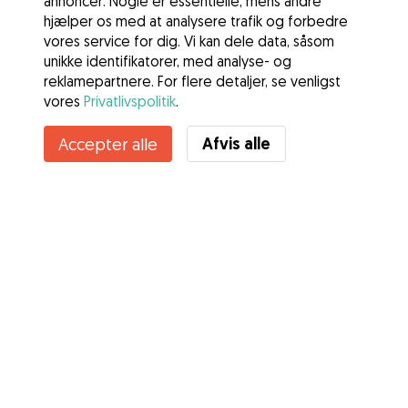
annoncer. Nogle er essentielle, mens andre
hjælper os med at analysere trafik og forbedre
vores service for dig. Vi kan dele data, såsom
unikke identifikatorer, med analyse- og
reklamepartnere. For flere detaljer, se venligst
vores
Privatlivspolitik
.
Kontakt Lene
Afvis alle
Accepter alle
Kender du Gudogs fordele? Se mere
Tjenester
Sådan fungerer det
Om Gudog
Anmeldelser
Dyrlægedækning