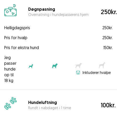
Døgnpasning
250kr
Overnatning i hundepasserens hjem
Helligdagspris
250kr.
Pris for hvalp
250kr.
Pris for ekstra hund
150kr.
Jeg
passer
hunde
Inkluderer hvalpe
op til
18 kg
Hundeluftning
100kr.
Rundt i nabolaget i 1 time