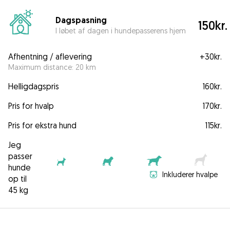
Dagspasning
150kr.
I løbet af dagen i hundepasserens hjem
Afhentning / aflevering
+
30kr.
Maximum distance: 20 km
Helligdagspris
160kr.
Pris for hvalp
170kr.
Pris for ekstra hund
115kr.
Jeg
passer
hunde
Inkluderer hvalpe
op til
45 kg