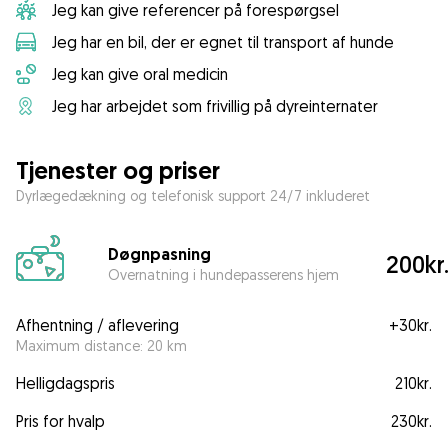
Jeg kan give referencer på forespørgsel
Jeg har en bil, der er egnet til transport af hunde
Jeg kan give oral medicin
Jeg har arbejdet som frivillig på dyreinternater
Tjenester og priser
Dyrlægedækning og telefonisk support 24/7 inkluderet
Døgnpasning
200kr
Overnatning i hundepasserens hjem
Afhentning / aflevering
+
30kr.
Maximum distance: 20 km
Helligdagspris
210kr.
Pris for hvalp
230kr.