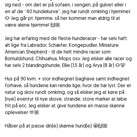
sig ned - om det er på sofaen, i sengen, på gulvet eller i
en af de “40 hundekurve”, jeg har rundt omkring i hjemmet
🐶 Jeg går pt. hjemme, så her kommer man aldrig til at
være alene hjemme! 🙌🏼
Jeg har erfaring med de fleste hunderacer - har selv haft
alt lige fra Labrador, Schæfer, Kongepudler, Miniature
American Shepherd - til de helt mindre racer som
Bomuldshund, Chihuahua, Mops osv. Jeg elsker alle racer og
har selv 2 blandingshunde, Ellie (1,5 år) og Arya (8 år) 🐶🐻
Hus på 90 kvm. + stor indhegnet baghave samt indhegnet
forhave, så hundene kan rende lige, hvor de har lyst. Der er
natur og skov rundt omkring, og så elsker jeg at køre på
(nye) eventyr til nye skove, strande, store marker at løbe
frit på etc. Jeg elsker at give hundene en masse skønne
oplevelser 🫶🏼
Håber på at passe din(e) skønne hund(e) 🤩🙌🏼