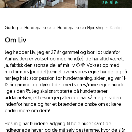
se alle
Gudog
»
Hundepassere
»
Hundepassere i Hjortshøj
»
Kærlig og omsorgsfuld hundeglad-pige!
Om Liv
Jeg hedder Liv, jeg er 27 år gammel og bor lidt udenfor
Aarhus. Jeg er vokset op med hund(e), de har altid været,
ja, faktisk den største del af mit liv 🐶🤎 Vokset op med
min farmors (puddel)kennel oveni vores egne hunde, og så
har jeg haft stor passion for hundetræning, siden jeg var 11-
12 år gammel og dyrket det med vores/mine egne hunde
lige siden 🥰 Jeg skal snart starte på hundetræner
uddannelsen, eftersom jeg allerede har så meget viden
indenfor hunde og har et brændende ønske om at lære
endnu mere om dem!
Hos mig har hundene adgang til hele huset samt de
indhegnede haver, og de må selv bestemme, hvor de slår