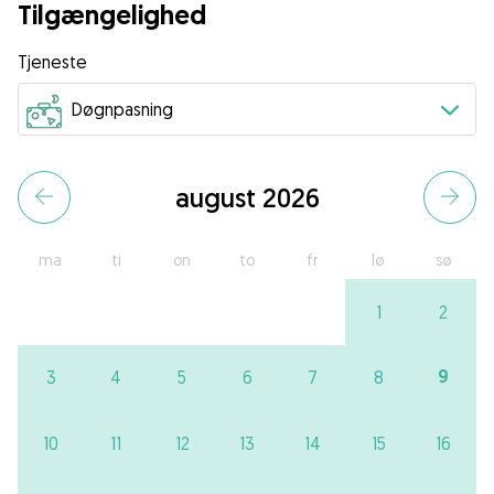
Tilgængelighed
Tjeneste
august 2026
ma
ti
on
to
fr
lø
sø
1
2
9
3
4
5
6
7
8
10
11
12
13
14
15
16