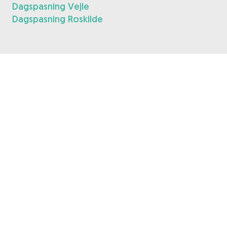
Dagspasning Vejle
Dagspasning Roskilde