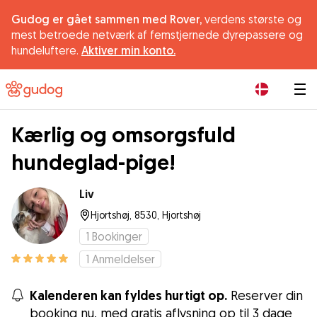
Gudog er gået sammen med Rover,
verdens største og
mest betroede netværk af femstjernede dyrepassere og
hundeluftere.
Aktiver min konto.
|
Kærlig og omsorgsfuld
hundeglad-pige!
Liv
Hjortshøj, 8530, Hjortshøj
1
Bookinger
1
Anmeldelser
Kalenderen kan fyldes hurtigt op.
Reserver din
booking nu, med gratis aflysning op til 3 dage