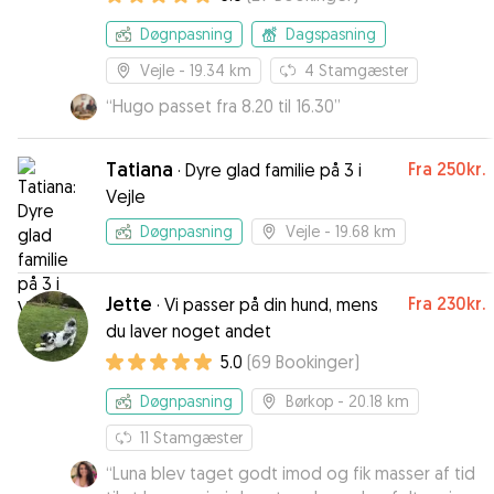
Døgnpasning
Dagspasning
Vejle
- 19.34 km
4
Stamgæster
“
Hugo passet fra 8.20 til 16.30
”
Tatiana
Fra
250kr.
·
Dyre glad familie på 3 i
Vejle
Døgnpasning
Vejle
- 19.68 km
Jette
Fra
230kr.
·
Vi passer på din hund, mens
du laver noget andet
5.0
(
69
Bookinger
)
Døgnpasning
Børkop
- 20.18 km
11
Stamgæster
“
Luna blev taget godt imod og fik masser af tid