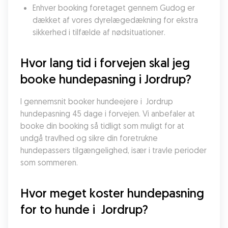
Enhver booking foretaget gennem Gudog er 
dækket af vores dyrelægedækning for ekstra 
sikkerhed i tilfælde af nødsituationer.
Hvor lang tid i forvejen skal jeg 
booke hundepasning i Jordrup?
I gennemsnit booker hundeejere i  Jordrup 
hundepasning 45 dage i forvejen. Vi anbefaler at 
booke din booking så tidligt som muligt for at 
undgå travlhed og sikre din foretrukne 
hundepassers tilgængelighed, især i travle perioder 
som sommeren.
Hvor meget koster hundepasning 
for to hunde i  Jordrup?