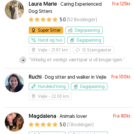
for their holiday and I needed to be at the
Laura Marie
Fra
125kr.
·
Caring Experienced
office for longer days. After a short get to
Dog Sitters
know, I knew she and Hayward would have a
5.0
(
52
Bookinger
)
good time and appreciated the updates and
photos from their walks. Will definitely use
Super Sitter
Døgnpasning
Jennifer again in the future and would
recommend her to others in the Vejle area.
”
Hund og hus
Dagspasning
Vejle
- 21.97 km
13
Stamgæster
“
Virkelig et venligt værtspar vi vil bruge igen.
”
Ruchi
Fra
100kr.
·
Dog sitter and walker in Vejle
Hundeluftning
Dagspasning
Vejle
- 22.00 km
Magdalena
Fra
80kr.
·
Animals lover
5.0
(
1
Bookinger
)