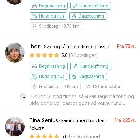
motion tilbydes
Døgnpasning
Hundeluftning
Hund og hus
Dagspasning
Skodborg
- 18.76 km
Iben
Fra
75kr.
·
Sød og tålmodig hundepasser
5.0
(
6
Bookinger
)
Døgnpasning
Hundeluftning
Hund og hus
Dagspasning
Fredericia
- 19.19 km
1
Stamgæster
“
Dejligt Gudog findes, så vi kan tage på ferie og
vide der bliver passet godt på vores hund
imens.
”
Tina Senius
Fra
225kr.
·
Familie med hunden i
fokus♥️
5.0
(
27
Bookinger
)