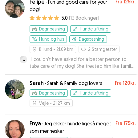
Felipe
Fra
125kr.
·
Fun and good care for your
dog!
5.0
(
13
Bookinger
)
Døgnpasning
Hundeluftning
Hund og hus
Dagspasning
Billund
- 21.09 km
2
Stamgæster
“
I couldn’t have asked for a better person to
take care of my dog! She treated him like family,
with so much love, patience, and attention. I was
completely at ease knowing he was in such
Sarah
Fra
120kr.
·
Sarah & Family dog lovers
good hands. She kept me updated, sent photos,
and made sure he was happy and well taken
Døgnpasning
Hundeluftning
care of every day. I’m so grateful for everything
Vejle
- 21.27 km
she did — and I think my dog misses her already!
💛
”
Enya
Fra
175kr.
·
Jeg elsker hunde ligeså meget
som mennesker