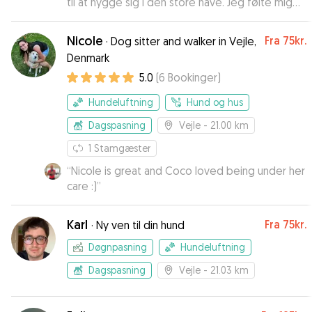
til at hygge sig i den store have. Jeg følte mig
helt tryg og kan klart anbefale Jette som
hundepasser.
”
Nicole
Fra
75kr.
·
Dog sitter and walker in Vejle,
Denmark
5.0
(
6
Bookinger
)
Hundeluftning
Hund og hus
Dagspasning
Vejle
- 21.00 km
1
Stamgæster
“
Nicole is great and Coco loved being under her
care :)
”
Karl
Fra
75kr.
·
Ny ven til din hund
Døgnpasning
Hundeluftning
Dagspasning
Vejle
- 21.03 km