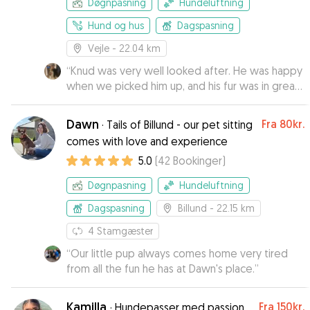
Døgnpasning
Hundeluftning
Hund og hus
Dagspasning
Vejle
- 22.04 km
“
Knud was very well looked after. He was happy
when we picked him up, and his fur was in great
condition, he must have been brushed very well
because we know his long coat can be a
Dawn
Fra
80kr.
·
Tails of Billund - our pet sitting
struggle to keep tangle-free. Thank you for the
comes with love and experience
great pictures to keep us updated on what
5.0
(
42
Bookinger
)
Knud was up too :)!
”
Døgnpasning
Hundeluftning
Dagspasning
Billund
- 22.15 km
4
Stamgæster
“
Our little pup always comes home very tired
from all the fun he has at Dawn's place.
”
Kamilla
Fra
150kr.
·
Hundepasser med passion