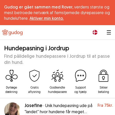
Gudog er gået sammen med Rover,
verdens største og
mest betroede netværk af femstjernede dyrepassere og
hundeluftere.
Aktiver min konto.
|
Hundepasning i Jordrup
Find pålidelige hundepassere i Jordrup til at passe
din hund.
Dyrlæge
Gratis
Godkendte
Support
Sikker
dækning
aflysning
hundepassere
og hjælp
betaling
Josefine
Fra
75kr.
·
Unik hundepasning ude på
"landet" hvor hundene får meget