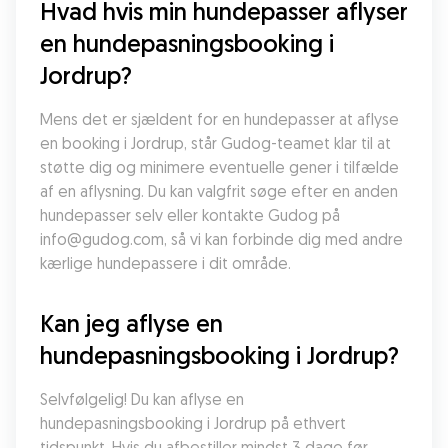
Hvad hvis min hundepasser aflyser 
en hundepasningsbooking i 
Jordrup?
Mens det er sjældent for en hundepasser at aflyse 
en booking i Jordrup, står Gudog-teamet klar til at 
støtte dig og minimere eventuelle gener i tilfælde 
af en aflysning. Du kan valgfrit søge efter en anden 
hundepasser selv eller kontakte Gudog på 
info@gudog.com, så vi kan forbinde dig med andre 
kærlige hundepassere i dit område.
Kan jeg aflyse en 
hundepasningsbooking i Jordrup?
Selvfølgelig! Du kan aflyse en 
hundepasningsbooking i Jordrup på ethvert 
tidspunkt. Hvis du afbestiller mindst 3 dage før 