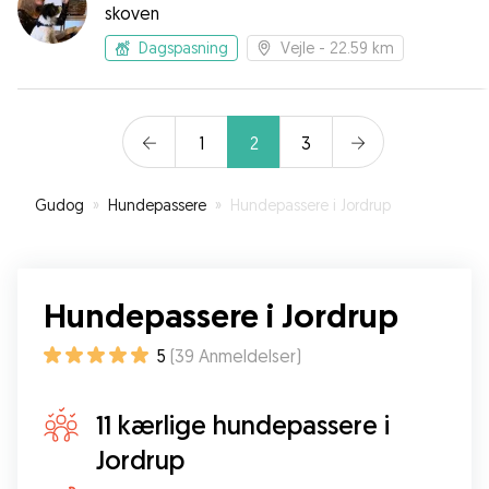
skoven
Dagspasning
Vejle
- 22.59 km
1
2
3
Gudog
»
Hundepassere
»
Hundepassere i Jordrup
Hundepassere i Jordrup
5
(
39
Anmeldelser
)
11 kærlige hundepassere i
Jordrup