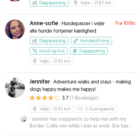
Døgnpasning
Vejle
- 21.87 km
Anne-sofie
Fra
100kr.
·
Hundepasser i vejle
alle hunde fortjener kærlighed
Døgnpasning
Hundeluftning
Hund og hus
Dagspasning
Vejle
- 21.93 km
Jennifer
·
Adventure walks and stays - making
dogs happy makes me happy!
3.7
(
7
Bookinger
)
Vejle
- 21.93 km
2
Stamgæster
“
Jennifer has stepped in to help me with my
Border Collie mix while I was at work. She has
been a life saver as the dog daycare is closed