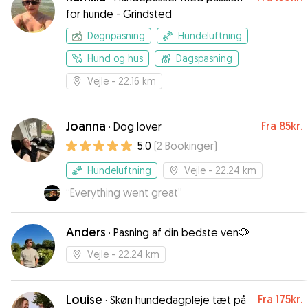
for hunde - Grindsted
Døgnpasning
Hundeluftning
Hund og hus
Dagspasning
Vejle
- 22.16 km
Joanna
Fra
85kr.
·
Dog lover
5.0
(
2
Bookinger
)
Hundeluftning
Vejle
- 22.24 km
“
Everything went great
”
Anders
·
Pasning af din bedste ven🐶
Vejle
- 22.24 km
Louise
Fra
175kr.
·
Skøn hundedagpleje tæt på