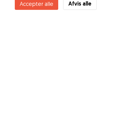
Afvis alle
Accepter alle
Tjenester
Sådan fungerer det
Om Gudog
Anmeldelser
Dyrlægedækning
Gode råd Ejere
Tips til hundepasser
Bliv hundepasser
Blog