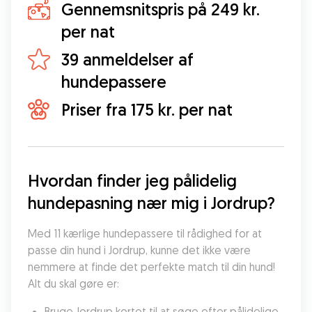
Gennemsnitspris på 249 kr.
per nat
39 anmeldelser af
hundepassere
Priser fra 175 kr. per nat
Hvordan finder jeg pålidelig 
hundepasning nær mig i Jordrup?
Med 11 kærlige hundepassere til rådighed for at 
passe din hund i Jordrup, kunne det ikke være 
nemmere at finde det perfekte match til din hund! 
Alt du skal gøre er:
Bruge Jordrup kortet til at søge efter pålidelige 