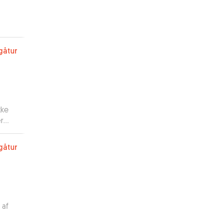
gåtur
kke
r
e
ang
gåtur
ham.
”
 af