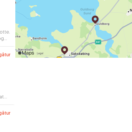
otte.
og
gåtur
at
talia
gåtur
rt
ng,
r