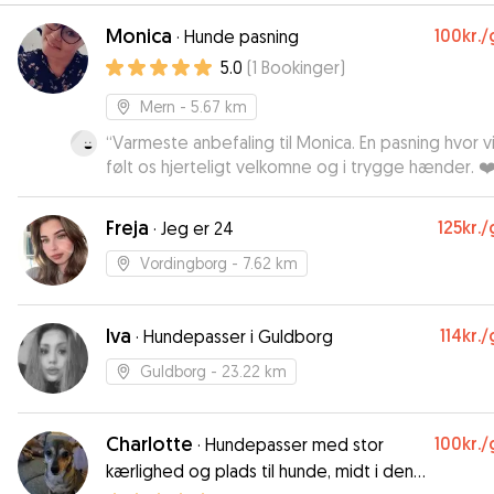
Monica
100kr.
/
·
Hunde pasning
5.0
(
1
Bookinger
)
Mern
- 5.67 km
“
Varmeste anbefaling til Monica. En pasning hvor vi
følt os hjerteligt velkomne og i trygge hænder. ❤
Freja
125kr.
/
·
Jeg er 24
Vordingborg
- 7.62 km
Iva
114kr.
/
·
Hundepasser i Guldborg
Guldborg
- 23.22 km
Charlotte
100kr.
/
·
Hundepasser med stor
kærlighed og plads til hunde, midt i den