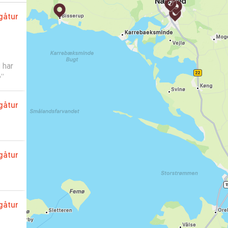
gåtur
 har
️
”
gåtur
gåtur
gåtur