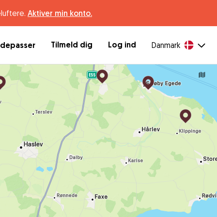
luftere.
Aktiver min konto.
Tilmeld dig
Log ind
ndepasser
Danmark