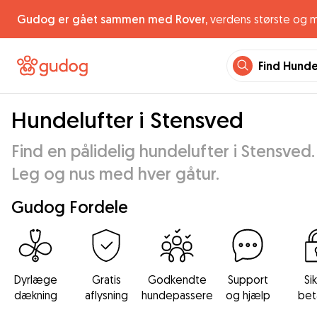
Gudog er gået sammen med Rover,
verdens største og 
Find Hund
Hundelufter i Stensved
Find en pålidelig hundelufter i Stensved.
Leg og nus med hver gåtur.
Gudog Fordele
Dyrlæge
Gratis
Godkendte
Support
Si
dækning
aflysning
hundepassere
og hjælp
bet