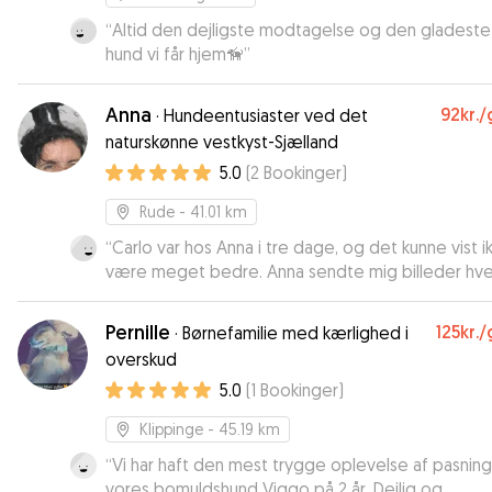
“
Altid den dejligste modtagelse og den gladeste
hund vi får hjem🦮
”
Anna
92kr.
/
·
Hundeentusiaster ved det
naturskønne vestkyst-Sjælland
5.0
(
2
Bookinger
)
Rude
- 41.01 km
“
Carlo var hos Anna i tre dage, og det kunne vist i
være meget bedre. Anna sendte mig billeder hve
dag af hvad de havde lavet, og hvordan han havd
det. Jeg kunne ikke være mere tryg, og næste g
Pernille
125kr.
/
·
Børnefamilie med kærlighed i
jeg skal noget, bliver det også Anna som passer 
overskud
5.0
(
1
Bookinger
)
Klippinge
- 45.19 km
“
Vi har haft den mest trygge oplevelse af pasning
vores bomuldshund Viggo på 2 år. Dejlig og