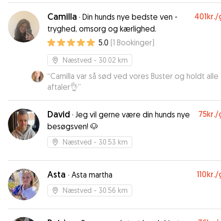
uden hund.
”
Camilla
401kr.
/
·
Din hunds nye bedste ven -
tryghed, omsorg og kærlighed.
5.0
(
1
Bookinger
)
Næstved
- 30.02 km
“
Camilla var så sød ved vores Buster og holdt alle
aftaler👌
”
David
75kr.
/
·
Jeg vil gerne være din hunds nye
besøgsven! 🐶
Næstved
- 30.53 km
Asta
110kr.
/
·
Asta martha
Næstved
- 30.56 km