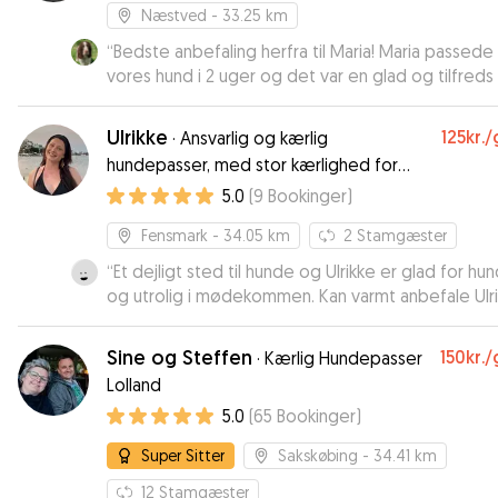
Næstved
- 33.25 km
“
Bedste anbefaling herfra til Maria! Maria passede
vores hund i 2 uger og det var en glad og tilfreds
vi hentede! Maria har stor viden om hunde, er ansv
og fleksibel. Vi har været 100 % trygge ved at
Ulrikke
125kr.
/
·
Ansvarlig og kærlig
overlade vores hund hos Maria og hendes familie.
hundepasser, med stor kærlighed for
hunde :)
5.0
(
9
Bookinger
)
Fensmark
- 34.05 km
2
Stamgæster
“
Et dejligt sted til hunde og Ulrikke er glad for hu
og utrolig i mødekommen. Kan varmt anbefale Ulr
Sine og Steffen
150kr.
/
·
Kærlig Hundepasser
Lolland
5.0
(
65
Bookinger
)
Super Sitter
Sakskøbing
- 34.41 km
12
Stamgæster