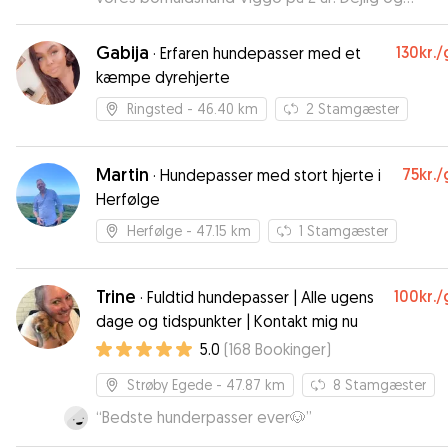
imødekommende familie, der har sørget for et kæ
og trygt miljø i den uge vi har været på ferie. Vig
Gabija
130kr.
/
·
Erfaren hundepasser med et
blevet forkælet og nusset om og vi kunne ikke h
kæmpe dyrehjerte
ønsket os et bedre sted til pasning. Vi vil helt klart
anbefale Pernille og vil helt sikker bruge hende i
Ringsted
- 46.40 km
2
Stamgæster
anden gang ❤️
”
Martin
75kr.
/
·
Hundepasser med stort hjerte i
Herfølge
Herfølge
- 47.15 km
1
Stamgæster
Trine
100kr.
/
·
Fuldtid hundepasser | Alle ugens
dage og tidspunkter | Kontakt mig nu
5.0
(
168
Bookinger
)
Strøby Egede
- 47.87 km
8
Stamgæster
“
Bedste hunderpasser ever🐶
”