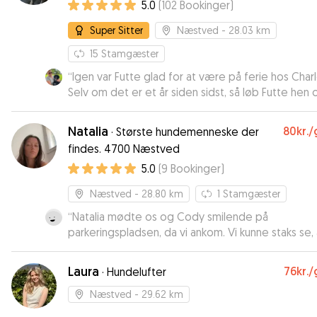
sydsjællandske natur
5.0
(
102
Bookinger
)
Super Sitter
Næstved
- 28.03 km
15
Stamgæster
“
Igen var Futte glad for at være på ferie hos Charl
Selv om det er et år siden sidst, så løb Futte hen 
kradsede på døren.
”
Natalia
80kr.
/
·
Største hundemenneske der
findes. 4700 Næstved
5.0
(
9
Bookinger
)
Næstved
- 28.80 km
1
Stamgæster
“
Natalia mødte os og Cody smilende på
parkeringspladsen, da vi ankom. Vi kunne staks se, 
hun var glad for hunde, og Cody lod sig med det
samme kæle og fulgte uden tøven med Natalia. Na
Laura
76kr.
/
·
Hundelufter
spurgte også ind til Codys behov. Vi kan helt sikke
anbefale Natalia. Vi valgte hende til en dagspasni
Næstved
- 29.62 km
imens vi var på ferie, så vi kunne lave lidt aktivitete