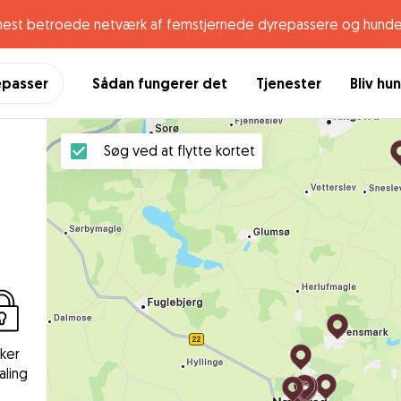
mest betroede netværk af femstjernede dyrepassere og hunde
epasser
Sådan fungerer det
Tjenester
Bliv hu
Søg ved at flytte kortet
kker
aling