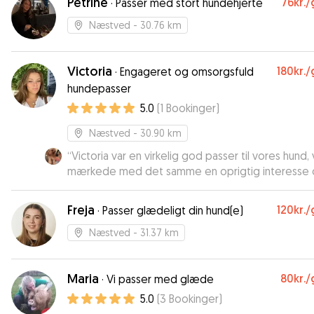
Petrine
76kr.
/
·
Passer med stort hundehjerte
Næstved
- 30.76 km
Victoria
180kr.
/
·
Engageret og omsorgsfuld
hundepasser
5.0
(
1
Bookinger
)
Næstved
- 30.90 km
“
Victoria var en virkelig god passer til vores hund, 
mærkede med det samme en oprigtig interesse
stor nærvær. Vores hund kom glad og rolig hjem Vi vil
helt klart bruge Victoria igen
”
Freja
120kr.
/
·
Passer glædeligt din hund(e)
Næstved
- 31.37 km
Maria
80kr.
/
·
Vi passer med glæde
5.0
(
3
Bookinger
)