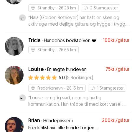
Strandby
- 26.28 km
2
Stamgæster
“
Nala (Golden Retriever) har haft en skøn og
aktiv uge med dejlige gåture og hygge i trygge
og gode rammer. De varmeste anbefalinger
herfra 😀 Det bliver ikke sidste gang vi bruger
Tricia
100kr.
/gåtur
·
Hundenes bedste ven ❤️
Dann som hundepasser.
”
Strandby
- 26.66 km
Louise
75kr.
/gåtur
·
En ægte hundeven
5.0
(
5
Bookinger
)
Frederikshavn
- 28.15 km
1
Stamgæster
“
Louise er rigtig sød, nem og hurtig
kommunikation. Hun trådte til med kort varsel.
Og sendte billeder med opdateringer og
løbende. Vil helt sikker bruge hende igen og
Brian
200kr.
/gåtur
·
Hundepasser i
anbefale hende til andre også. ,👍🙏👏
”
Frederikshavn alle hunde fortjener