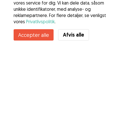
vores service for dig. Vi kan dele data, såsom
unikke identifikatorer, med analyse- og
reklamepartnere. For flere detaljer, se venligst
vores
Privatlivspolitik
.
Afvis alle
Accepter alle
Tjenester
Sådan fungerer det
Om Gudog
Anmeldelser
Dyrlægedækning
Gode råd Ejere