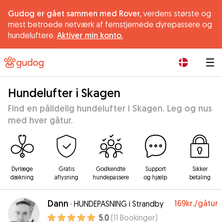
Gudog er gået sammen med Rover,
verdens største og
mest betroede netværk af femstjernede dyrepassere og
hundeluftere.
Aktiver min konto.
|
Hundelufter i Skagen
Find en pålidelig hundelufter i Skagen. Leg og nus
med hver gåtur.
Dyrlæge
Gratis
Godkendte
Support
Sikker
dækning
aflysning
hundepassere
og hjælp
betaling
Dann
169kr.
/gåtur
·
HUNDEPASNING i Strandby
5.0
(
11
Bookinger
)