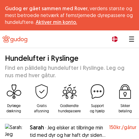
Gudog er gået sammen med Rover,
verdens største og
mest betroede netværk af femstjernede dyrepassere og
hundeluftere.
Aktiver min konto.
|
Hundelufter i Ryslinge
Find en pålidelig hundelufter i Ryslinge. Leg og
nus med hver gåtur.
Dyrlæge
Gratis
Godkendte
Support
Sikker
dækning
aflysning
hundepassere
og hjælp
betaling
Sarah
150kr.
/gåtur
·
Jeg elsker at tilbringe min
tid med dyr og har haft dyr siden