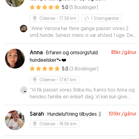
velfærd i Odense
5.0
(
5
Bookinger
)
Odense
- 17.38 km
1
Stamgæster
“
Anne Verona har flere gange passet vores 2
små hunde. Senest mens vi var afsted 1 uge. De
har haft det super godt, og fået den pleje,
omsorg og tryghed de hver især behøvede. Vi
Anna
85kr.
/gåtur
·
Erfaren og omsorgsfuld
har følt os trygge ved at overlade både dyr og
hundeelsker🐾❤️
hjem til hende, og har fået løbende billeder og
5.0
(
3
Bookinger
)
beskeder om hvordan det er gået. Vi kan kun
anbefale Anne som hundepasser i både kortere
Odense
- 17.87 km
og længere tid!
”
“
Vi fik passet vores Shiba Inu, Kanto hos Anna og
hendes familie en enkelt dag. Vi kan kun give
Anna og hendes familie vores bedste
anbefalinger. Kanto fik masser af
Sarah
100kr.
/gåtur
·
Hundeluftning tilbydes :)
opmærksomhed, gode aktiviteter og lange
gåture. Anna var flink til at sende billeder af
Odense
- 18.06 km
Kanto i løbet af dagen, så vi trygt kunne følge
med i, at Kanto havde det rigtig godt under