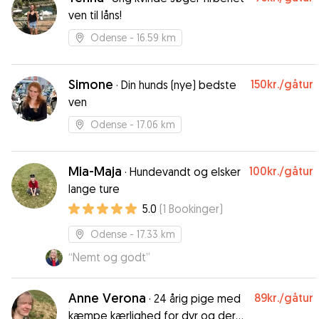
walks, played with her, and made sure she felt
ven til låns!
loved and safe the entire time. I’ll definitely be
booking her again! Thank you so much for taking
Odense
- 16.59 km
such great care of Luna!
”
Simone
150kr.
/gåtur
·
Din hunds (nye) bedste
ven
Odense
- 17.06 km
Mia-Maja
100kr.
/gåtur
·
Hundevandt og elsker
lange ture
5.0
(
1
Bookinger
)
Odense
- 17.33 km
“
Nemt og godt
”
Anne Verona
89kr.
/gåtur
·
24 årig pige med
kæmpe kærlighed for dyr og deres