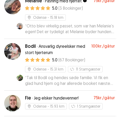
Melanie
75kr.
/gåtur
·
Pasning med hjertet ❤️
5.0
(
3
Bookinger
)
Odense
- 15.18 km
“
Otto blev virkelig passet, som var han Melanie’s
egen! Det er tydeligt at Melanie byder hunden
velkommen pga. lyst. Hver dag fik vi
opdateringer med “dagbog” og billeder. Vi ville
Bodil
100kr.
/gåtur
·
Ansvarlig dyreelsker med
med garanti vælge Melanie igen- også selvom vi
stort hjerterum
kørte mere end 1 time for at aflevere og hente.
”
5.0
(
67
Bookinger
)
Odense
- 15.31 km
11
Stamgæster
“
Tak til Bodil og hendes søde familie. Vi fik en
glad hund hjem og har allerede booket næste
pasning.
”
Fie
75kr.
/gåtur
·
Jeg elsker hundevenner!
Odense
- 15.93 km
1
Stamgæster