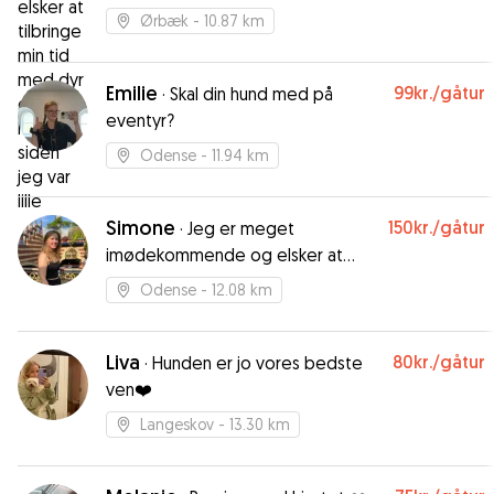
jeg var lille
Ørbæk
- 10.87 km
Emilie
99kr.
/gåtur
·
Skal din hund med på
eventyr?
Odense
- 11.94 km
Simone
150kr.
/gåtur
·
Jeg er meget
imødekommende og elsker at
være social og gå lange ture
Odense
- 12.08 km
Liva
80kr.
/gåtur
·
Hunden er jo vores bedste
ven❤️
Langeskov
- 13.30 km