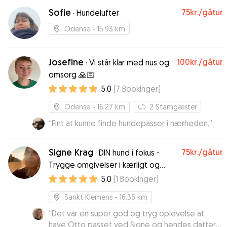
Sofie
75kr.
/gåtur
·
Hundelufter
Odense
- 15.93 km
Josefine
100kr.
/gåtur
·
Vi står klar med nus og
omsorg 🙏🏻
5.0
(
7
Bookinger
)
Odense
- 16.27 km
2
Stamgæster
“
Fint at kunne finde hundepasser i nærheden.
”
Signe Krag
75kr.
/gåtur
·
DIN hund i fokus -
Trygge omgivelser i kærligt og
roligt hjem.
5.0
(
1
Bookinger
)
Sankt Klemens
- 16.36 km
“
Det var en super god og tryg oplevelse at
have Otto passet ved Signe og hendes datter