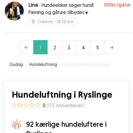
Line
100kr.
/gåtur
pasningen.
·
Hundeelsker søger hund!
”
Pasning og gåture tilbydes☀️
Odense
- 18.38 km
1
2
3
4
5
Gudog
»
Hundeluftning
»
Hundeluftning i Ryslinge
Hundeluftning i Ryslinge
0
(
173
Anmeldelser
)
92 kærlige hundeluftere i