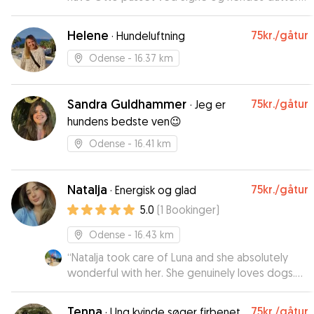
Ida. Vi fik billeder undervejs og han er
simpelthen bare blevet passet godt på. Mange
Helene
75kr.
/gåtur
·
Hundeluftning
tak for det Signe!
”
Odense
- 16.37 km
Sandra Guldhammer
75kr.
/gåtur
·
Jeg er
hundens bedste ven😉
Odense
- 16.41 km
Natalja
75kr.
/gåtur
·
Energisk og glad
5.0
(
1
Bookinger
)
Odense
- 16.43 km
“
Natalja took care of Luna and she absolutely
wonderful with her. She genuinely loves dogs.
And Luna had a good feeling about her when
she met her the first time. She took Luna for
Tenna
75kr.
/gåtur
·
Ung kvinde søger firbenet