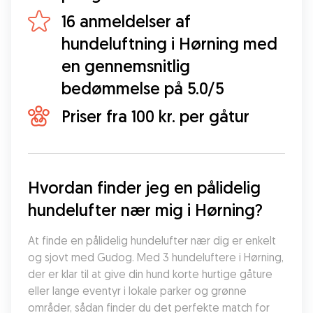
16 anmeldelser af
hundeluftning i Hørning med
en gennemsnitlig
bedømmelse på 5.0/5
Priser fra 100 kr. per gåtur
Hvordan finder jeg en pålidelig 
hundelufter nær mig i Hørning?
At finde en pålidelig hundelufter nær dig er enkelt 
og sjovt med Gudog. Med 3 hundeluftere i Hørning, 
der er klar til at give din hund korte hurtige gåture 
eller lange eventyr i lokale parker og grønne 
områder, sådan finder du det perfekte match for 