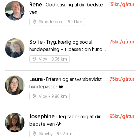
Rene
151kr.
/gåtur
·
God pasning til din bedste
ven
Skanderborg
- 9.21 km
Sofie
75kr.
/gåtur
·
Tryg, kærlig og social
hundepasning – tilpasset din hunds
behov.
Viby
- 9.36 km
Laura
75kr.
/gåtur
·
Erfaren og ansvarsbevidst
hundepasser ❤️
Viby
- 9.86 km
Josephine
95kr.
/gåtur
·
Jeg tager mig af din
bedste ven 🐶
Skovby
- 9.92 km