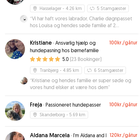
Hasselager
- 4.26 km
5
Stamgæster
“
Vi har haft vores labrador, Charlie døgnpasset
hos Louisa og hendes søde familie af 2
omgange. Mage til kærlig og omsorgsfuld
hundepasser skal man lede længe efter. Vi fik
Kristiane
100kr.
/gåtur
·
Ansvarlig hjælp og
beskeder og billeder, og Charlie var så glad
hundepasning hos børnefamilie
efterfølgende. Topkarakterer fra os.
”
5.0
(
23
Bookinger
)
Tranbjerg
- 4.85 km
6
Stamgæster
“
Kristiane og hendes familie er super søde og
vores hund elsker at være hos dem
”
Freja
100kr.
/gåtur
·
Passioneret hundepasser
Skanderborg
- 5.69 km
Aldana Marcela
120kr.
/gåtur
·
I'm Aldana and I