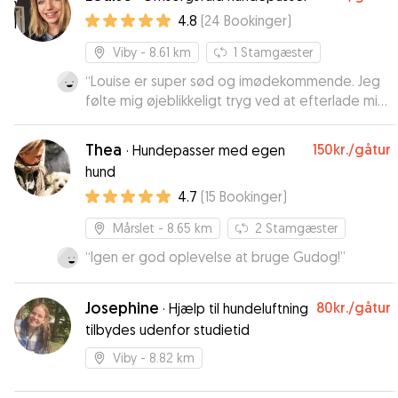
4.8
(
24
Bookinger
)
Viby
- 8.61 km
1
Stamgæster
“
Louise er super sød og imødekommende. Jeg
følte mig øjeblikkeligt tryg ved at efterlade min
hund hos hende.
”
Thea
150kr.
/gåtur
·
Hundepasser med egen
hund
4.7
(
15
Bookinger
)
Mårslet
- 8.65 km
2
Stamgæster
“
Igen er god oplevelse at bruge Gudog!
”
Josephine
80kr.
/gåtur
·
Hjælp til hundeluftning
tilbydes udenfor studietid
Viby
- 8.82 km