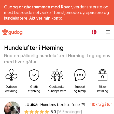
Gudog er gået sammen med Rover,
verdens største og
mest betroede netværk af femstjernede dyrepassere og
hundeluftere.
Aktiver min konto.
|
Hundelufter i Hørning
Find en pålidelig hundelufter i Hørning. Leg og nus
med hver gåtur.
Dyrlæge
Gratis
Godkendte
Support
Sikker
dækning
aflysning
hundepassere
og hjælp
betaling
Louisa
110kr.
/gåtur
·
Hundens bedste ferie 🌸
5.0
(
16
Bookinger
)