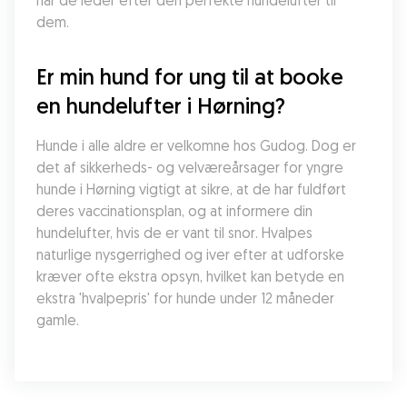
når de leder efter den perfekte hundelufter til 
dem.
Er min hund for ung til at booke 
en hundelufter i Hørning?
Hunde i alle aldre er velkomne hos Gudog. Dog er 
det af sikkerheds- og velværeårsager for yngre 
hunde i Hørning vigtigt at sikre, at de har fuldført 
deres vaccinationsplan, og at informere din 
hundelufter, hvis de er vant til snor. Hvalpes 
naturlige nysgerrighed og iver efter at udforske 
kræver ofte ekstra opsyn, hvilket kan betyde en 
ekstra 'hvalpepris' for hunde under 12 måneder 
gamle.