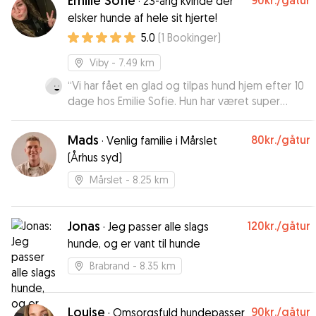
Emilie Sofie
90kr.
/gåtur
·
23-årig kvinde der
elsker hunde af hele sit hjerte!
5.0
(
1
Bookinger
)
Viby
- 7.49 km
“
Vi har fået en glad og tilpas hund hjem efter 10
dage hos Emilie Sofie. Hun har været super
imødekommende og god til at holde os
opdateret under opholdet ☀️
”
Mads
80kr.
/gåtur
·
Venlig familie i Mårslet
(Århus syd)
Mårslet
- 8.25 km
Jonas
120kr.
/gåtur
·
Jeg passer alle slags
hunde, og er vant til hunde
Brabrand
- 8.35 km
Louise
90kr.
/gåtur
·
Omsorgsfuld hundepasser