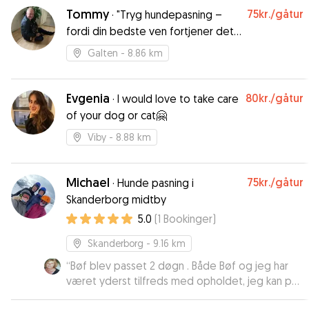
Tommy
75kr.
/gåtur
·
"Tryg hundepasning –
fordi din bedste ven fortjener det
bedste!"
Galten
- 8.86 km
Evgenia
80kr.
/gåtur
·
I would love to take care
of your dog or cat🤗
Viby
- 8.88 km
Michael
75kr.
/gåtur
·
Hunde pasning i
Skanderborg midtby
5.0
(
1
Bookinger
)
Skanderborg
- 9.16 km
“
Bøf blev passet 2 døgn . Både Bøf og jeg har
været yderst tilfreds med opholdet, jeg kan på
det varmeste anbefale Michael og hans familie.
”