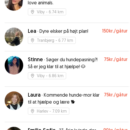
love animals.
Viby
- 6.74 km
Lea
150kr.
/gåtur
·
Dyre elsker på højt plan!
Tranbjerg
- 6.77 km
Stinne
75kr.
/gåtur
·
Søger du hundepasning?!
Så er jeg klar til at hjælpe! 🐶
Viby
- 6.86 km
Laura
75kr.
/gåtur
·
Kommende hunde-mor klar
til at hjælpe og lære 🐕
Harlev
- 7.09 km