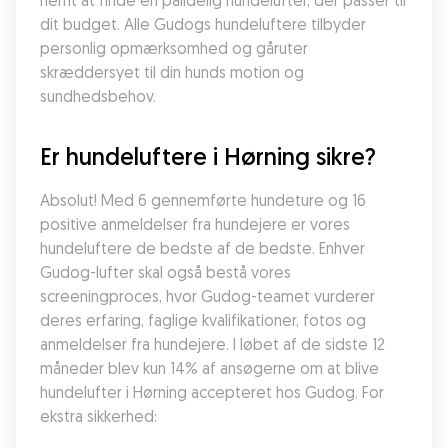
nemt at finde en pålidelig hundelufter, der passer til 
dit budget. Alle Gudogs hundeluftere tilbyder 
personlig opmærksomhed og gåruter 
skræddersyet til din hunds motion og 
sundhedsbehov.
Er hundeluftere i Hørning sikre?
Absolut! Med 6 gennemførte hundeture og 16 
positive anmeldelser fra hundejere er vores 
hundeluftere de bedste af de bedste. Enhver 
Gudog-lufter skal også bestå vores 
screeningproces, hvor Gudog-teamet vurderer 
deres erfaring, faglige kvalifikationer, fotos og 
anmeldelser fra hundejere. I løbet af de sidste 12 
måneder blev kun 14% af ansøgerne om at blive 
hundelufter i Hørning accepteret hos Gudog. For 
ekstra sikkerhed: