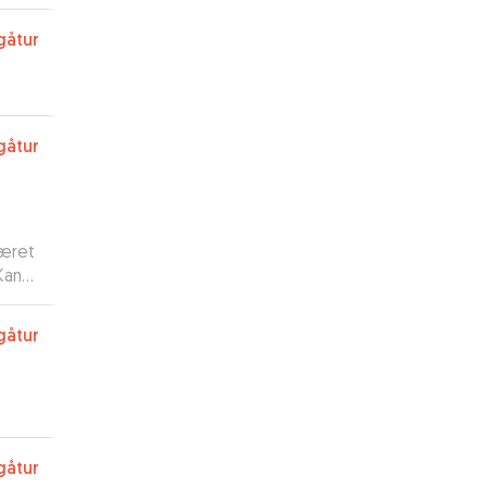
gåtur
gåtur
været
Kan
gåtur
gåtur