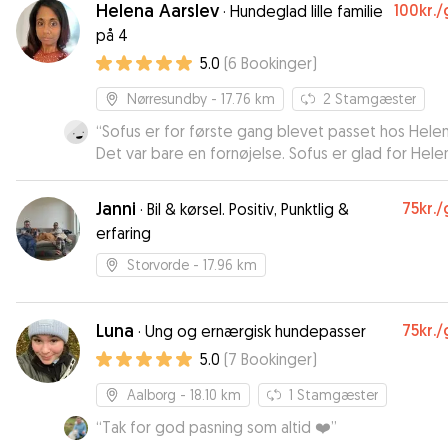
Helena Aarslev
100kr.
/
·
Hundeglad lille familie
på 4
5.0
(
6
Bookinger
)
Nørresundby
- 17.76 km
2
Stamgæster
“
Sofus er for første gang blevet passet hos Helen
Det var bare en fornøjelse. Sofus er glad for Hele
og hun har taget sig flot af ham. En pasning vi be
kan anbefale, og næste pasning er allerede book
Janni
75kr.
/
·
Bil & kørsel. Positiv, Punktlig &
erfaring
Storvorde
- 17.96 km
Luna
75kr.
/
·
Ung og ernærgisk hundepasser
5.0
(
7
Bookinger
)
Aalborg
- 18.10 km
1
Stamgæster
“
Tak for god pasning som altid ❤️
”