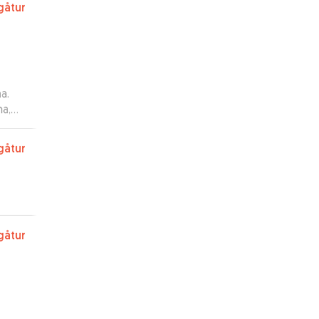
gåtur
a.
na,
stemt
et.
”
gåtur
gåtur