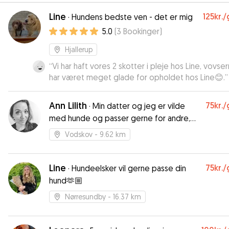
Line
125kr.
/
·
Hundens bedste ven - det er mig
5.0
(
3
Bookinger
)
Hjallerup
“
Vi har haft vores 2 skotter i pleje hos Line, vovse
har været meget glade for opholdet hos Line😊.
”
Ann Lilith
75kr.
/
·
Min datter og jeg er vilde
med hunde og passer gerne for andre,
når de selv er forhindret :-)
Vodskov
- 9.62 km
Line
75kr.
/
·
Hundeelsker vil gerne passe din
hund🫶🏼
Nørresundby
- 16.37 km