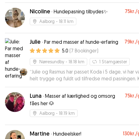
Nicoline
75kr.
/
·
Hundepasning tilbydes✨
Aalborg
- 18.11 km
Julie
79kr.
/
·
Par med masser af hunde-erfaring
5.0
(
7
Bookinger
)
Nørresundby
- 18.18 km
1
Stamgæster
“
Julie og Rasmus har passet Koda i 5 dage, vi har 
helt trygge og fuldt ud tilfredse med pasningen. 
helt bestemt anbefale dem.
”
Luna
75kr.
/
·
Masser af kærlighed og omsorg
fåes her 🐶
Aalborg
- 18.19 km
Martine
130kr.
/
·
Hundeelsker!