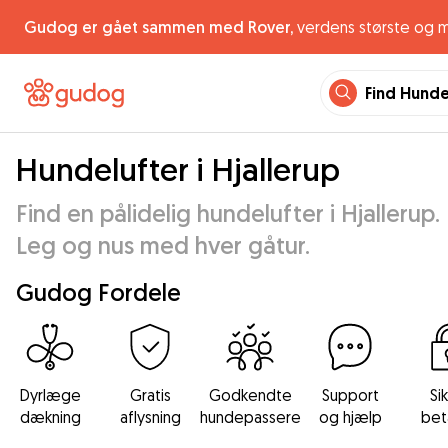
Gudog er gået sammen med Rover,
verdens største og 
Find Hund
Hundelufter i Hjallerup
Find en pålidelig hundelufter i Hjallerup.
Leg og nus med hver gåtur.
Gudog Fordele
Dyrlæge
Gratis
Godkendte
Support
Si
dækning
aflysning
hundepassere
og hjælp
bet