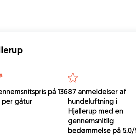
llerup
nnemsnitspris på 136
87 anmeldelser af
. per gåtur
hundeluftning i
Hjallerup med en
gennemsnitlig
bedømmelse på 5.0/