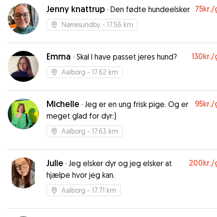
Jenny knattrup
75kr.
/
·
Den fødte hundeelsker
Nørresundby
- 17.56 km
Emma
130kr.
/
·
Skal I have passet jeres hund?
Aalborg
- 17.62 km
Michelle
95kr.
/
·
Jeg er en ung frisk pige. Og er
meget glad for dyr:)
Aalborg
- 17.63 km
Julie
200kr.
/
·
Jeg elsker dyr og jeg elsker at
hjælpe hvor jeg kan.
Aalborg
- 17.71 km