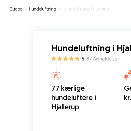
Gudog
»
Hundeluftning
»
Hundeluftning i Hjallerup
Hundeluftning i Hja
5
(
87
Anmeldelser
)
77 kærlige
Ge
hundeluftere i
kr
Hjallerup