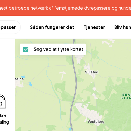
mest betroede netværk af femstjernede dyrepassere og hunde
epasser
Sådan fungerer det
Tjenester
Bliv hu
Søg ved at flytte kortet
kker
aling