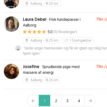
Aalborg
- 18.20 km
Laura Debel
75kr.
/
·
Frisk hundepasser i
Aalborg
5.0
(
10
Bookinger
)
Aalborg
- 18.25 km
1
Stamgæster
“
Søde unge mennesker og fik en glad og rolig hu
hjem igen.
”
Josefine
75kr.
/
·
Sprudlende pige med
massere af energi
Aalborg
- 18.26 km
1
2
3
4