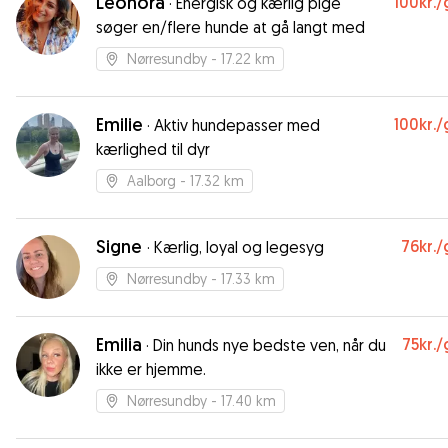
Leonora
100kr.
/
·
Energisk og kærlig pige
søger en/flere hunde at gå langt med
Nørresundby
- 17.22 km
Emilie
100kr.
/
·
Aktiv hundepasser med
kærlighed til dyr
Aalborg
- 17.32 km
Signe
76kr.
/
·
Kærlig, loyal og legesyg
Nørresundby
- 17.33 km
Emilia
75kr.
/
·
Din hunds nye bedste ven, når du
ikke er hjemme.
Nørresundby
- 17.40 km