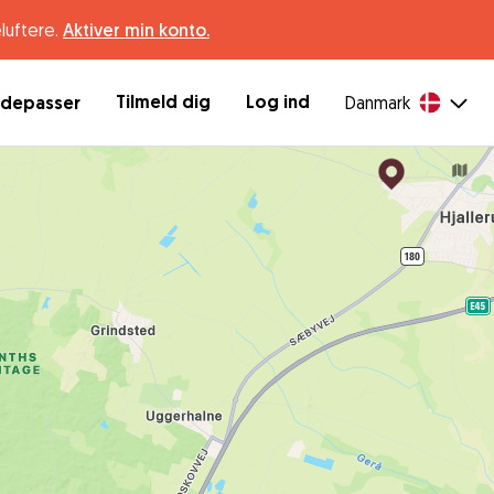
luftere.
Aktiver min konto.
Tilmeld dig
Log ind
ndepasser
Danmark