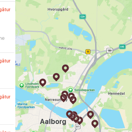
gåtur
rne
gåtur
gåtur