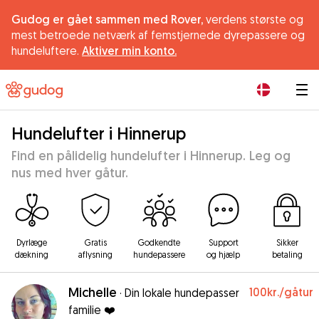
Gudog er gået sammen med Rover,
verdens største og
mest betroede netværk af femstjernede dyrepassere og
hundeluftere.
Aktiver min konto.
|
Hundelufter i Hinnerup
Find en pålidelig hundelufter i Hinnerup. Leg og
nus med hver gåtur.
Dyrlæge
Gratis
Godkendte
Support
Sikker
dækning
aflysning
hundepassere
og hjælp
betaling
Michelle
100kr.
/gåtur
·
Din lokale hundepasser
familie ❤️