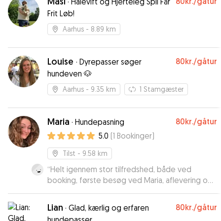
Masi
80kr.
/gåtur
·
Halevift og Hjerteleg Spil Får
Frit Løb!
Aarhus
- 8.89 km
Louise
80kr.
/gåtur
·
Dyrepasser søger
hundeven 🐶
Aarhus
- 9.35 km
1
Stamgæster
Maria
80kr.
/gåtur
·
Hundepasning
5.0
(
1
Bookinger
)
Tilst
- 9.58 km
“
Helt igennem stor tilfredshed, både ved
booking, første besøg ved Maria, aflevering og
hentning. Vi fik løbende fotos af Laban og Marias
lille hund, en lille video med leg. Kunne
Lian
80kr.
/gåtur
·
Glad, kærlig og erfaren
fornemme allerede ved forbesøg en ro og
hundepasser