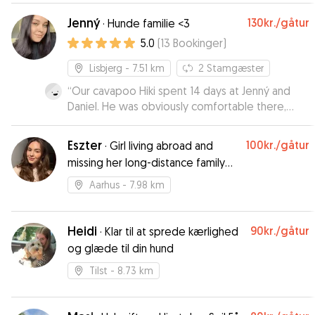
Jenný
130kr.
/gåtur
·
Hunde familie <3
5.0
(
13
Bookinger
)
Lisbjerg
- 7.51 km
2
Stamgæster
“
Our cavapoo Hiki spent 14 days at Jenný and
Daniel. He was obviously comfortable there,
taken well care off. We much appreciated all the
photos and updates we got.
”
Eszter
100kr.
/gåtur
·
Girl living abroad and
missing her long-distance family
dog
Aarhus
- 7.98 km
Heidi
90kr.
/gåtur
·
Klar til at sprede kærlighed
og glæde til din hund
Tilst
- 8.73 km