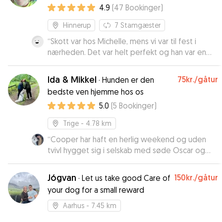
4.9
(
47
Bookinger
)
Hinnerup
7
Stamgæster
“
Skott var hos Michelle, mens vi var til fest i
nærheden. Det var helt perfekt og han var en
glad hund, både da han kom, og da vi hentede
ham. Michelle var god til at spørge ind til pleje
Ida & Mikkel
75kr.
/gåtur
·
Hunden er den
og temperament, som vi ikke havde tænkt på.
bedste ven hjemme hos os
Og før vi hentede ham, havde de gået en god
5.0
(
5
Bookinger
)
tur, så han var klar til den lange biltur. Man kan
roligt overlade sin hund til Michelle.
”
Trige
- 4.78 km
“
Cooper har haft en herlig weekend og uden
tvivl hygget sig i selskab med søde Oscar og
hans familie ☺️
”
Jógvan
150kr.
/gåtur
·
Let us take good Care of
your dog for a small reward
Aarhus
- 7.45 km