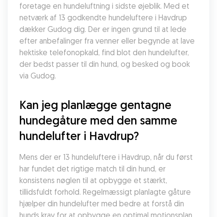
foretage en hundeluftning i sidste øjeblik. Med et 
netværk af 13 godkendte hundeluftere i Havdrup 
dækker Gudog dig. Der er ingen grund til at lede 
efter anbefalinger fra venner eller begynde at lave 
hektiske telefonopkald, find blot den hundelufter, 
der bedst passer til din hund, og besked og book 
via Gudog.
Kan jeg planlægge gentagne 
hundegåture med den samme 
hundelufter i Havdrup?
Mens der er 13 hundeluftere i Havdrup, når du først 
har fundet det rigtige match til din hund, er 
konsistens nøglen til at opbygge et stærkt, 
tillidsfuldt forhold. Regelmæssigt planlagte gåture 
hjælper din hundelufter med bedre at forstå din 
hunds krav for at opbygge en optimal motionsplan 