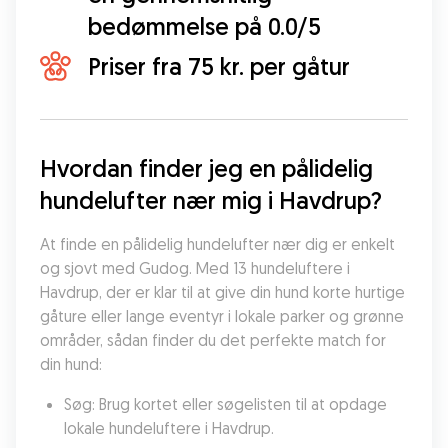
bedømmelse på 0.0/5
Priser fra 75 kr. per gåtur
Hvordan finder jeg en pålidelig 
hundelufter nær mig i Havdrup?
At finde en pålidelig hundelufter nær dig er enkelt 
og sjovt med Gudog. Med 13 hundeluftere i 
Havdrup, der er klar til at give din hund korte hurtige 
gåture eller lange eventyr i lokale parker og grønne 
områder, sådan finder du det perfekte match for 
din hund:
Søg: Brug kortet eller søgelisten til at opdage 
lokale hundeluftere i Havdrup.