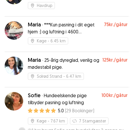
Havdrup
Maria
75kr.
/gåtur
·
***Kun pasning i dit eget
hjem :) og luftning i 4600
område.***
Køge
- 6.45 km
Maria
125kr.
/gåtur
·
25-årig dyreglad, venlig og
mødestabil pige.
Solrød Strand
- 6.47 km
Sofie
100kr.
/gåtur
·
Hundeelskende pige
tilbyder pasning og luftning
5.0
(
29
Bookinger
)
Køge
- 7.67 km
7
Stamgæster