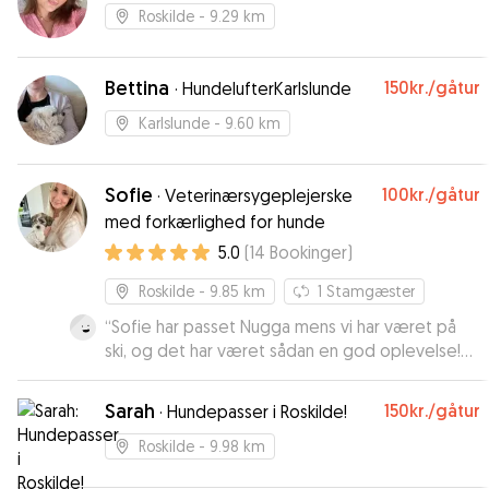
og en rigtig god oplevelse for våde os og
Roskilde
- 9.29 km
Mango.
”
Bettina
150kr.
/gåtur
·
HundelufterKarlslunde
Karlslunde
- 9.60 km
Sofie
100kr.
/gåtur
·
Veterinærsygeplejerske
med forkærlighed for hunde
5.0
(
14
Bookinger
)
Roskilde
- 9.85 km
1
Stamgæster
“
Sofie har passet Nugga mens vi har været på
ski, og det har været sådan en god oplevelse!
Nugga blev taget godt imod, og Sofie klarede
så fint det første lille “savn” af hverdag, og
Sarah
150kr.
/gåtur
·
Hundepasser i Roskilde!
sørgede for at Nugga faldt til. Vi fik løbende
opdateringer, og var helt trygge ved Sofie. Kan
Roskilde
- 9.98 km
klart anbefales :)
”