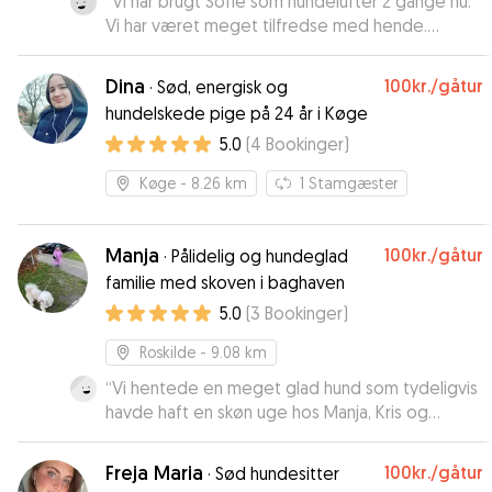
“
Vi har brugt Sofie som hundelufter 2 gange nu.
Vi har været meget tilfredse med hende.
Meget sød og ikke et ord om at det pjaskede
ned da hun skulle gå med skipper. 5 MEGA
Dina
100kr.
/gåtur
·
Sød, energisk og
STJERNER
”
hundelskede pige på 24 år i Køge
5.0
(
4
Bookinger
)
Køge
- 8.26 km
1
Stamgæster
Manja
100kr.
/gåtur
·
Pålidelig og hundeglad
familie med skoven i baghaven
5.0
(
3
Bookinger
)
Roskilde
- 9.08 km
“
Vi hentede en meget glad hund som tydeligvis
havde haft en skøn uge hos Manja, Kris og
pigerne. Undervejs fik vi de skønneste billeder
og updates. Det har været super nemt og ligetil
Freja Maria
100kr.
/gåtur
·
Sød hundesitter
at kommunikere med Manja hele vejen igennem,