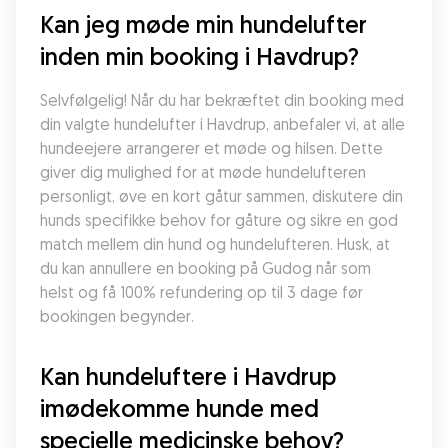
Kan jeg møde min hundelufter 
inden min booking i Havdrup?
Selvfølgelig! Når du har bekræftet din booking med 
din valgte hundelufter i Havdrup, anbefaler vi, at alle 
hundeejere arrangerer et møde og hilsen. Dette 
giver dig mulighed for at møde hundelufteren 
personligt, øve en kort gåtur sammen, diskutere din 
hunds specifikke behov for gåture og sikre en god 
match mellem din hund og hundelufteren. Husk, at 
du kan annullere en booking på Gudog når som 
helst og få 100% refundering op til 3 dage før 
bookingen begynder.
Kan hundeluftere i Havdrup 
imødekomme hunde med 
specielle medicinske behov?