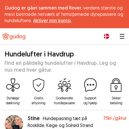
Gudog er gået sammen med Rover,
verdens største og
mest betroede netværk af femstjernede dyrepassere og
hundeluftere.
Aktiver min konto.
|
Hundelufter i Havdrup
Find en pålidelig hundelufter i Havdrup. Leg og
nus med hver gåtur.
Dyrlæge
Gratis
Godkendte
Support
Sikker
dækning
aflysning
hundepassere
og hjælp
betaling
Stine
75kr.
/gåtur
·
Hundepasning tæt på
Roskilde, Køge og Solrød Strand