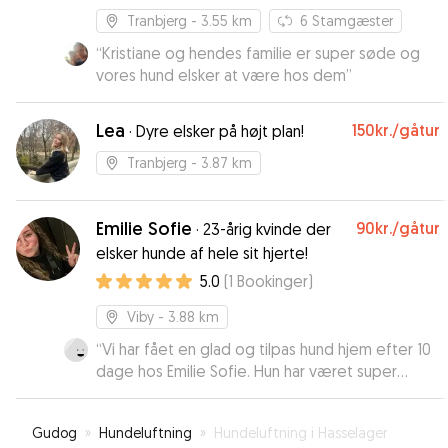
Tranbjerg
- 3.55 km
6
Stamgæster
“
Kristiane og hendes familie er super søde og
vores hund elsker at være hos dem
”
Lea
150kr.
/gåtur
·
Dyre elsker på højt plan!
Tranbjerg
- 3.87 km
Emilie Sofie
90kr.
/gåtur
·
23-årig kvinde der
elsker hunde af hele sit hjerte!
5.0
(
1
Bookinger
)
Viby
- 3.88 km
“
Vi har fået en glad og tilpas hund hjem efter 10
dage hos Emilie Sofie. Hun har været super
imødekommende og god til at holde os
opdateret under opholdet ☀️
”
Gudog
»
Hundeluftning
»
Hundeluftning i Hasselager