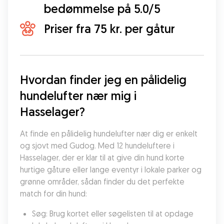
bedømmelse på 5.0/5
Priser fra 75 kr. per gåtur
Hvordan finder jeg en pålidelig 
hundelufter nær mig i 
Hasselager?
At finde en pålidelig hundelufter nær dig er enkelt 
og sjovt med Gudog. Med 12 hundeluftere i 
Hasselager, der er klar til at give din hund korte 
hurtige gåture eller lange eventyr i lokale parker og 
grønne områder, sådan finder du det perfekte 
match for din hund:
Søg: Brug kortet eller søgelisten til at opdage 