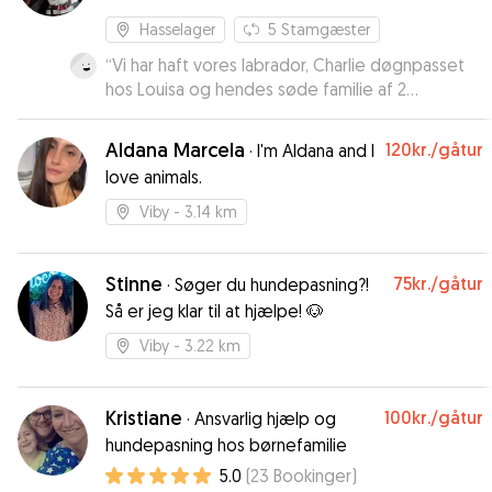
Hasselager
5
Stamgæster
“
Vi har haft vores labrador, Charlie døgnpasset
hos Louisa og hendes søde familie af 2
omgange. Mage til kærlig og omsorgsfuld
hundepasser skal man lede længe efter. Vi fik
Aldana Marcela
120kr.
/gåtur
·
I'm Aldana and I
beskeder og billeder, og Charlie var så glad
love animals.
efterfølgende. Topkarakterer fra os.
”
Viby
- 3.14 km
Stinne
75kr.
/gåtur
·
Søger du hundepasning?!
Så er jeg klar til at hjælpe! 🐶
Viby
- 3.22 km
Kristiane
100kr.
/gåtur
·
Ansvarlig hjælp og
hundepasning hos børnefamilie
5.0
(
23
Bookinger
)