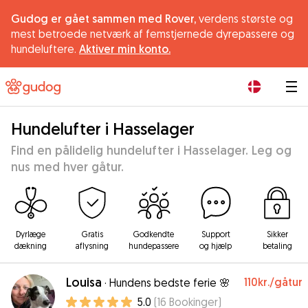
Gudog er gået sammen med Rover,
verdens største og
mest betroede netværk af femstjernede dyrepassere og
hundeluftere.
Aktiver min konto.
|
Hundelufter i Hasselager
Find en pålidelig hundelufter i Hasselager. Leg og
nus med hver gåtur.
Dyrlæge
Gratis
Godkendte
Support
Sikker
dækning
aflysning
hundepassere
og hjælp
betaling
Louisa
110kr.
/gåtur
·
Hundens bedste ferie 🌸
5.0
(
16
Bookinger
)