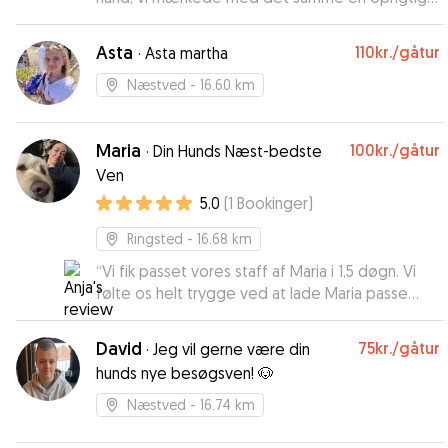
interesse og stor nærvær. Vores hund kom glad
og rolig hjem Vi vil helt klart bruge Victoria igen
”
Asta
110kr.
/gåtur
·
Asta martha
Næstved
- 16.60 km
Maria
100kr.
/gåtur
·
Din Hunds Næst-bedste
Ven
5.0
(
1
Bookinger
)
Ringsted
- 16.68 km
“
Vi fik passet vores staff af Maria i 1,5 døgn. Vi
følte os helt trygge ved at lade Maria passe
vores staff. De to har hygget sig og det var en
træt og afslappet hund, vi hentede. Det er ikke
David
75kr.
/gåtur
·
Jeg vil gerne være din
sidste gang, at vi benytter os af Maria.
”
hunds nye besøgsven! 🐶
Næstved
- 16.74 km