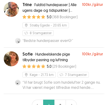
Trine
100kr.
/gåtur
·
Fuldtid hundepasser | Alle
ugens dage og tidspunkter |
Kontakt mig nu
5.0
(
168
Bookinger
)
Strøby Egede
- 20.65 km
8
Stamgæster
“
Bedste hunderpasser ever🐶
”
Sofie
100kr.
/gåtur
·
Hundeelskende pige
tilbyder pasning og luftning
5.0
(
29
Bookinger
)
Køge
- 21.73 km
7
Stamgæster
“
Vi har brugt Sofie som hundelufter 2 gange nu.
Vi har været meget tilfredse med hende.
Meget sød og ikke et ord om at det pjaskede
ned da hun skulle gå med skipper. 5 MEGA
STJERNER
”