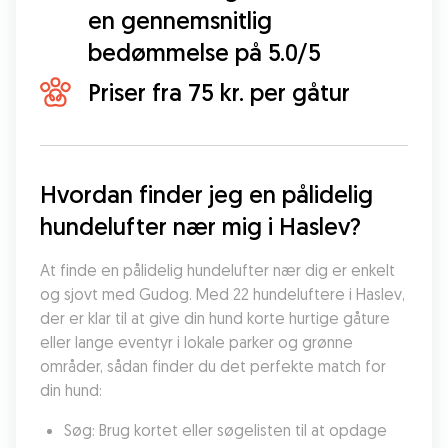
en gennemsnitlig
bedømmelse på 5.0/5
Priser fra 75 kr. per gåtur
Hvordan finder jeg en pålidelig 
hundelufter nær mig i Haslev?
At finde en pålidelig hundelufter nær dig er enkelt 
og sjovt med Gudog. Med 22 hundeluftere i Haslev, 
der er klar til at give din hund korte hurtige gåture 
eller lange eventyr i lokale parker og grønne 
områder, sådan finder du det perfekte match for 
din hund:
Søg: Brug kortet eller søgelisten til at opdage 