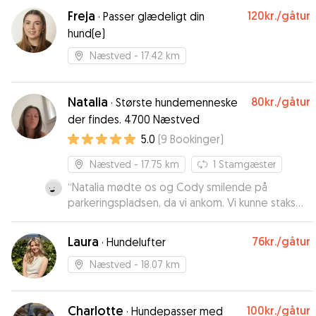
Freja
120kr.
/gåtur
·
Passer glædeligt din
hund(e)
Næstved
- 17.42 km
Natalia
80kr.
/gåtur
·
Største hundemenneske
der findes. 4700 Næstved
5.0
(
9
Bookinger
)
Næstved
- 17.75 km
1
Stamgæster
“
Natalia mødte os og Cody smilende på
parkeringspladsen, da vi ankom. Vi kunne staks
se, at hun var glad for hunde, og Cody lod sig
med det samme kæle og fulgte uden tøven
Laura
76kr.
/gåtur
·
Hundelufter
med Natalia. Natalia spurgte også ind til Codys
behov. Vi kan helt sikkert anbefale Natalia. Vi
Næstved
- 18.07 km
valgte hende til en dagspasning, imens vi var på
ferie, så vi kunne lave lidt aktiviteter uden hund.
”
Charlotte
100kr.
/gåtur
·
Hundepasser med