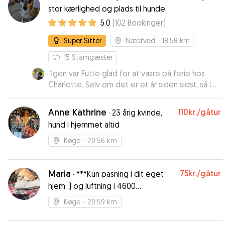
stor kærlighed og plads til hunde,
midt i den sydsjællandske natur
5.0
(
102
Bookinger
)
Super Sitter
Næstved
- 18.58 km
15
Stamgæster
“
Igen var Futte glad for at være på ferie hos
Charlotte. Selv om det er et år siden sidst, så løb
Futte hen og kradsede på døren.
”
Anne Kathrine
110kr.
/gåtur
·
23 årig kvinde,
hund i hjemmet altid
Køge
- 20.56 km
Maria
75kr.
/gåtur
·
***Kun pasning i dit eget
hjem :) og luftning i 4600
område.***
Køge
- 20.59 km