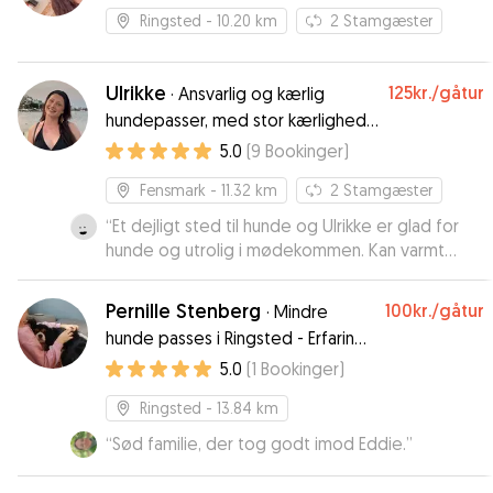
Ringsted
- 10.20 km
2
Stamgæster
Ulrikke
125kr.
/gåtur
·
Ansvarlig og kærlig
hundepasser, med stor kærlighed
for hunde :)
5.0
(
9
Bookinger
)
Fensmark
- 11.32 km
2
Stamgæster
“
Et dejligt sted til hunde og Ulrikke er glad for
hunde og utrolig i mødekommen. Kan varmt
anbefale Ulrikke
”
Pernille Stenberg
100kr.
/gåtur
·
Mindre
hunde passes i Ringsted - Erfaring
med 2 selv
5.0
(
1
Bookinger
)
Ringsted
- 13.84 km
“
Sød familie, der tog godt imod Eddie.
”