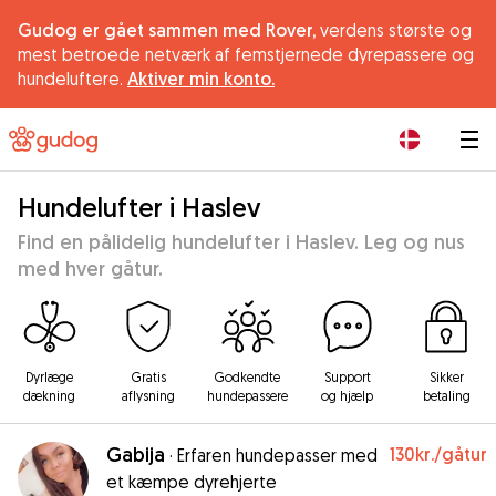
Gudog er gået sammen med Rover,
verdens største og
mest betroede netværk af femstjernede dyrepassere og
hundeluftere.
Aktiver min konto.
|
Hundelufter i Haslev
Find en pålidelig hundelufter i Haslev. Leg og nus
med hver gåtur.
Dyrlæge
Gratis
Godkendte
Support
Sikker
dækning
aflysning
hundepassere
og hjælp
betaling
Gabija
130kr.
/gåtur
·
Erfaren hundepasser med
et kæmpe dyrehjerte