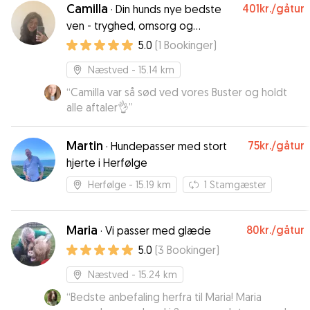
Camilla
401kr.
/gåtur
·
Din hunds nye bedste
ven - tryghed, omsorg og
kærlighed.
5.0
(
1
Bookinger
)
Næstved
- 15.14 km
“
Camilla var så sød ved vores Buster og holdt
alle aftaler👌
”
Martin
75kr.
/gåtur
·
Hundepasser med stort
hjerte i Herfølge
Herfølge
- 15.19 km
1
Stamgæster
Maria
80kr.
/gåtur
·
Vi passer med glæde
5.0
(
3
Bookinger
)
Næstved
- 15.24 km
“
Bedste anbefaling herfra til Maria! Maria