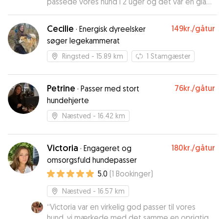
passede vores hund i 2 uger og det var en glad
og tilfreds hund vi hentede! Maria har stor viden
om hunde, er ansvarlig og fleksibel. Vi har været
Cecilie
149kr.
/gåtur
·
Energisk dyreelsker
100 % trygge ved at overlade vores hund hos
søger legekammerat
Maria og hendes familie.
”
Ringsted
- 15.89 km
1
Stamgæster
Petrine
76kr.
/gåtur
·
Passer med stort
hundehjerte
Næstved
- 16.42 km
Victoria
180kr.
/gåtur
·
Engageret og
omsorgsfuld hundepasser
5.0
(
1
Bookinger
)
Næstved
- 16.57 km
“
Victoria var en virkelig god passer til vores
hund, vi mærkede med det samme en oprigtig