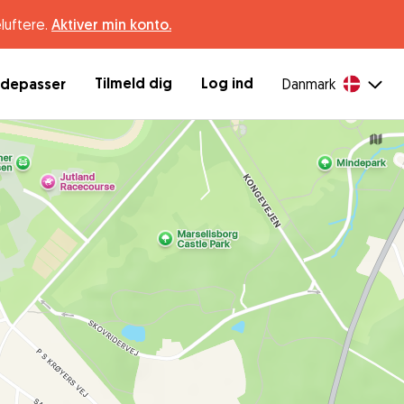
luftere.
Aktiver min konto.
Tilmeld dig
Log ind
ndepasser
Danmark