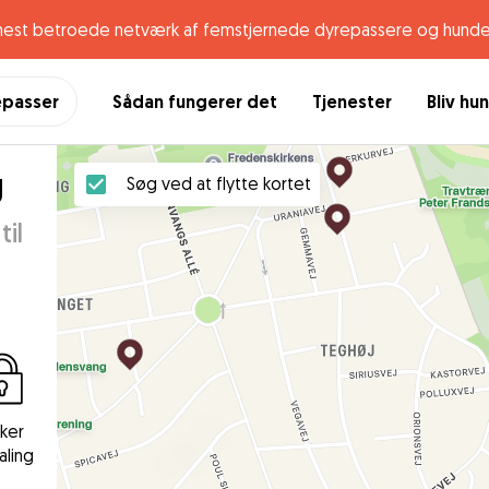
mest betroede netværk af femstjernede dyrepassere og hunde
epasser
Sådan fungerer det
Tjenester
Bliv hu
g
Søg ved at flytte kortet
til
kker
aling