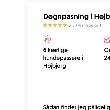
Døgnpasning i Højb
5
(
20
Anmeldelser
)
6 kærlige
Ge
hundepassere i
24
Højbjerg
Sådan finder jeg pålidel