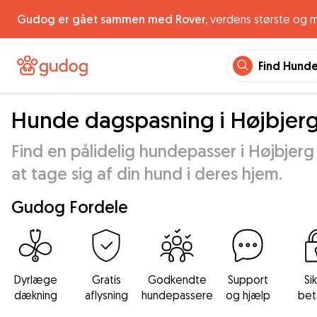
Gudog er gået sammen med Rover,
verdens største og 
Find Hund
Hunde dagspasning i Højbjer
Find en pålidelig hundepasser i Højbjerg 
at tage sig af din hund i deres hjem.
Gudog Fordele
Dyrlæge
Gratis
Godkendte
Support
Si
dækning
aflysning
hundepassere
og hjælp
bet