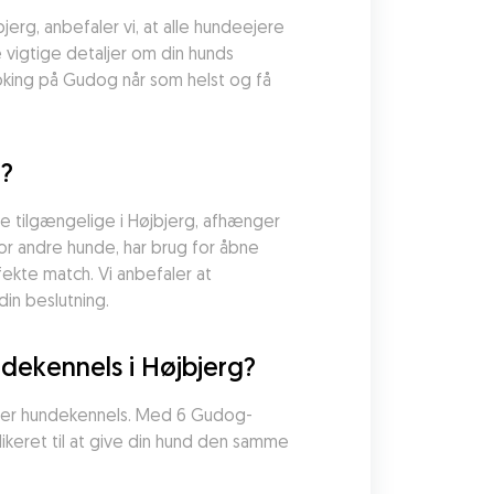
rg, anbefaler vi, at alle hundeejere 
vigtige detaljer om din hunds 
oking på Gudog når som helst og få 
d?
 tilgængelige i Højbjerg, afhænger 
r andre hunde, har brug for åbne 
kte match. Vi anbefaler at 
in beslutning.
ekennels i Højbjerg?
 eller hundekennels. Med 6 Gudog-
keret til at give din hund den samme 