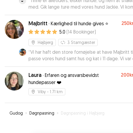
“
Tinne er alletiders, elsker hunde, og nem at snak
med. Gik lange ture med vores hund Jackie. Vi k
gerne igen
”
Majbritt
250kr
·
Kærlighed til hunde gives ⭐️
5.0
(
14
Bookinger
)
Højbjerg
3
Stamgæster
“
Vi har haft den store fornøjelse at have Majbritt ti
passe vores hund samt hus og kat i 11 dage. Vi var
en prøvepasse-dag helt trygge ved at overlade
til Majbritt og hun levede bestemt op til
Laura
200kr
·
Erfaren og ansvarsbevidst
forventningerne!! Vi kunne også tydeligt mærke 
hundepasser ❤️
daglige opdateringer at vores hund havde det sk
og fik bl.a. lov til at komme med på ture og hend
Viby
- 1.71 km
arbejde. Vi kom hjem til glade veltilpasse hund og
og håber bare Majbritt er ledig næste gang vi får
for pasning. Vi giver hende de varmeste anbefalin
Gudog
»
Døgnpasning
»
Døgnpasning i Højbjerg