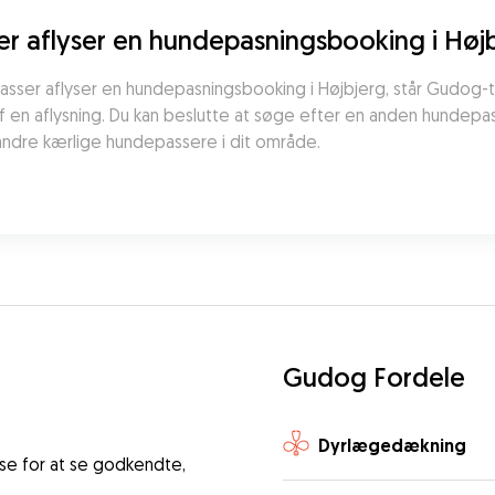
r aflyser en hundepasningsbooking i Høj
f en aflysning. Du kan beslutte at søge efter en anden hundepas
 andre kærlige hundepassere i dit område.
Gudog Fordele
Dyrlægedækning
se for at se godkendte,