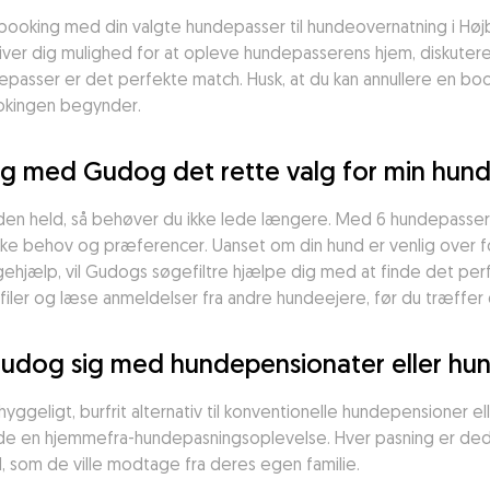
 booking med din valgte hundepasser til hundeovernatning i Højbje
iver dig mulighed for at opleve hundepasserens hjem, diskutere 
depasser er det perfekte match. Husk, at du kan annullere en bo
ookingen begynder.
rg med Gudog det rette valg for min hun
den held, så behøver du ikke lede længere. Med 6 hundepassere
ikke behov og præferencer. Uanset om din hund er venlig over fo
ehjælp, vil Gudogs søgefiltre hjælpe dig med at finde det perfe
ler og læse anmeldelser fra andre hundeejere, før du træffer d
dog sig med hundepensionater eller hund
hyggeligt, burfrit alternativ til konventionelle hundepensioner
nyde en hjemmefra-hundepasningsoplevelse. Hver pasning er dedi
som de ville modtage fra deres egen familie.