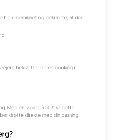
re hjemmemiljøet og bekræfte, at der 
nd.
deejere bekræfter deres booking i 
ng. Med en rabat på 50% vil dette 
u bør drøfte direkte med din pasning.
erg?