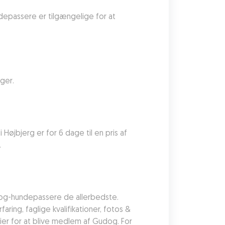
epassere er tilgængelige for at 
ger.
øjbjerg er for 6 dage til en pris af 
.
og-hundepassere de allerbedste. 
ng, faglige kvalifikationer, fotos & 
ier for at blive medlem af Gudog. For 