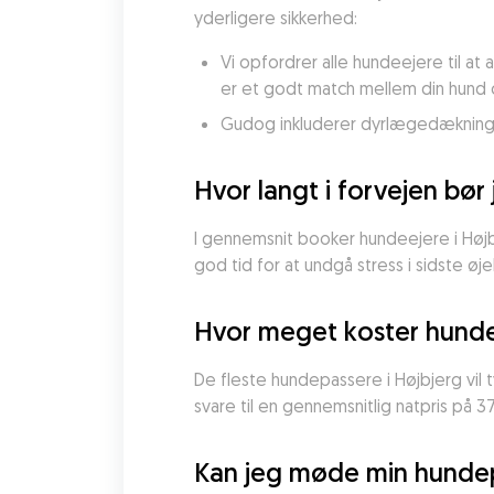
yderligere sikkerhed:
Vi opfordrer alle hundeejere til a
er et godt match mellem din hund
Gudog inkluderer dyrlægedækning me
Hvor langt i forvejen bø
I gennemsnit booker hundeejere i Højb
god tid for at undgå stress i sidste øje
Hvor meget koster hunde
De fleste hundepassere i Højbjerg vil 
svare til en gennemsnitlig natpris på 3
Kan jeg møde min hundep