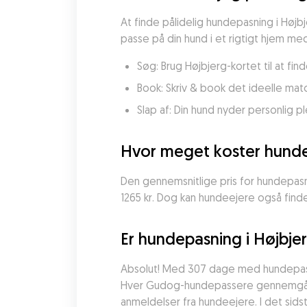
At finde pålidelig hundepasning i Høj
passe på din hund i et rigtigt hjem med 
Søg: Brug Højbjerg-kortet til at fi
Book: Skriv & book det ideelle match
Slap af: Din hund nyder personlig
Hvor meget koster hunde
Den gennemsnitlige pris for hundepasnin
1265 kr. Dog kan hundeejere også finde
Er hundepasning i Højbjer
Absolut! Med 307 dage med hundepasn
Hver Gudog-hundepassere gennemgår en g
anmeldelser fra hundeejere. I det sidst