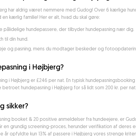
bjerg har aldrig været nemmere med Gudog! Over 6 kærlige hund
en kærlig familie! Her er alt, hvad du skal gøre:
nde pålidelige hundepassere, der tilbyder hundepasning nær dig.
 til din hund.
 pleje og pasning, mens du modtager beskeder og fotoopdaterin
pasning i Højbjerg?
g i Højbjerg er £246 per nat. En typisk hundepasningsbooking i H
 betroet hundepasning i Højbjerg for så lidt som 200 kr. per nat
g sikker?
ing booket & 20 positive anmeldelser fra hundeejere, er Gud
rundig screening-proces, herunder verifikation af deres erfari
e år opfyldte kun 13% af passere i Højbjerg vores strenge kriter