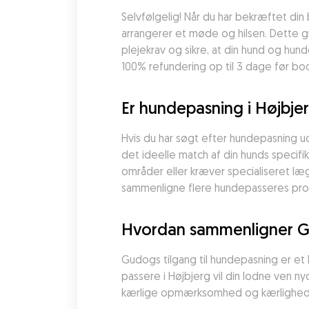
Selvfølgelig! Når du har bekræftet din
arrangerer et møde og hilsen. Dette g
plejekrav og sikre, at din hund og hun
100% refundering op til 3 dage før b
Er hundepasning i Højbje
Hvis du har søgt efter hundepasning u
det ideelle match af din hunds specif
områder eller kræver specialiseret læg
sammenligne flere hundepasseres profi
Hvordan sammenligner Gu
Gudogs tilgang til hundepasning er et 
passere i Højbjerg vil din lodne ven 
kærlige opmærksomhed og kærlighed, 