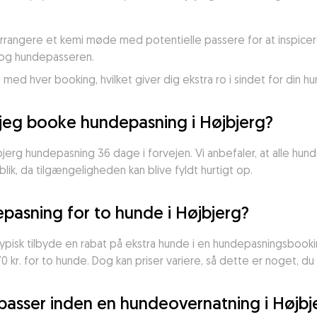
t arrangere et kemi møde med potentielle passere for at inspice
 og hundepasseren.
d hver booking, hvilket giver dig ekstra ro i sindet for din hu
r jeg booke hundepasning i Højbjerg?
jerg hundepasning 36 dage i forvejen. Vi anbefaler, at alle hun
blik, da tilgængeligheden kan blive fyldt hurtigt op.
pasning for to hunde i Højbjerg?
typisk tilbyde en rabat på ekstra hunde i en hundepasningsbooki
70 kr. for to hunde. Dog kan priser variere, så dette er noget, d
asser inden en hundeovernatning i Højbj