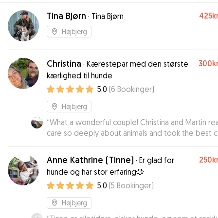
Tina Bjørn
425kr
·
Tina Bjørn
Højbjerg
Christina
300kr
·
Kærestepar med den største
kærlighed til hunde
5.0
(
6
Bookinger
)
Højbjerg
“
What a wonderful couple! Christina and Martin rea
care so deeply about animals and took the best c
of my 2 doggies. They are great at providing
feedback and making sure to share pictures. I felt
Anne Kathrine (Tinne)
250kr
·
Er glad for
ease knowing my doggies were taken care of an
hunde og har stor erfaring🐶
pampered with lots of walks and play time while
5.0
(
5
Bookinger
)
were away! 100% will use them again!
”
Højbjerg