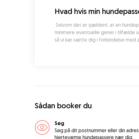
Hvad hvis min hundepasse
 Selvom det er sjældent, at en hundepasser aflyser en hundepasningsbooking i Højbjerg, står Gudog-teamet klar til at støtte dig for at 
minimere eventuelle gener i tilfælde a
så vi kan sætte dig i forbindelse med
Sådan booker du
Søg
Søg på dit postnummer eller din adres
hjertevarme hundepassere nær dig.