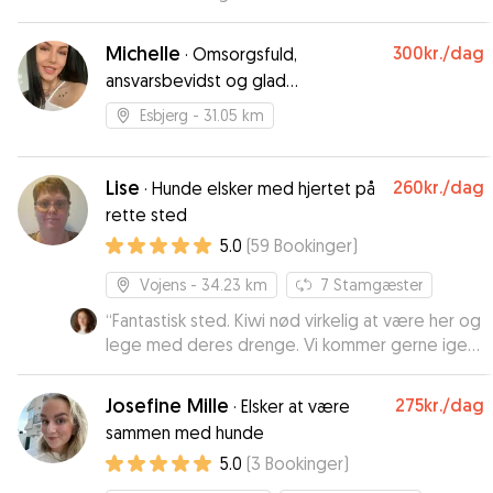
løbet af dagen, så vi fulgte lidt med i, hvad han
lavede og hvordan han havde det 😊
”
Michelle
300kr.
/dag
·
Omsorgsfuld,
ansvarsbevidst og glad
hundepasser ledig fra 20/6
Esbjerg
- 31.05 km
Lise
260kr.
/dag
·
Hunde elsker med hjertet på
rette sted
5.0
(
59
Bookinger
)
Vojens
- 34.23 km
7
Stamgæster
“
Fantastisk sted. Kiwi nød virkelig at være her og
lege med deres drenge. Vi kommer gerne igen
😊
”
Josefine Mille
275kr.
/dag
·
Elsker at være
sammen med hunde
5.0
(
3
Bookinger
)