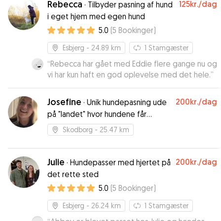
Rebecca
125kr.
/dag
·
Tilbyder pasning af hund
venlig og rettidig. Jette (og hendes børnebørn)
i eget hjem med egen hund
tog sig fremragende af vores hund, og vi kan
5.0
(
5
Bookinger
)
varmt anbefale hende. Tak, Jette!
”
Esbjerg
- 24.89 km
1
Stamgæster
“
Rebecca har gået med Eddie flere gange nu og
vi har kun haft en god oplevelse med det hele.
”
Josefine
200kr.
/dag
·
Unik hundepasning ude
på "landet" hvor hundene får
meget motion tilbydes
Skodborg
- 25.47 km
Julie
200kr.
/dag
·
Hundepasser med hjertet på
det rette sted
5.0
(
5
Bookinger
)
Esbjerg
- 26.24 km
1
Stamgæster