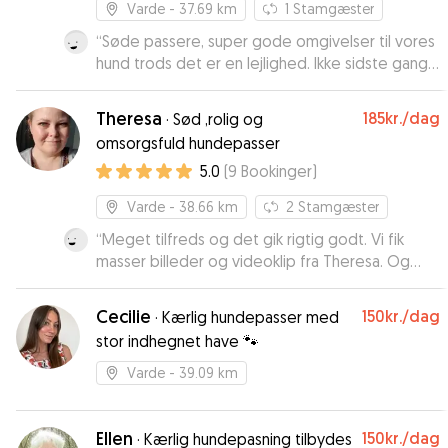
Varde
- 37.69 km
1
Stamgæster
“
Søde passere, super gode omgivelser til vores
hund trods det er en lejlighed. Ikke sidste gang
de bruges ☺️
”
Theresa
185kr.
/dag
·
Sød ,rolig og
omsorgsfuld hundepasser
5.0
(
9
Bookinger
)
Varde
- 38.66 km
2
Stamgæster
“
Meget tilfreds og det gik rigtig godt. Vi fik
masser billeder og videoklip fra Theresa. Og
blev orienteret hvordan det går med Milo.
”
Cecilie
150kr.
/dag
·
Kærlig hundepasser med
stor indhegnet have 🐾
Varde
- 39.09 km
Ellen
150kr.
/dag
·
Kærlig hundepasning tilbydes