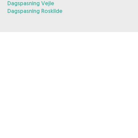
Dagspasning Vejle
Dagspasning Roskilde