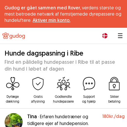
Gudog er gået sammen med Rover,
verdens største og
mest betroede netværk af femstjernede dyrepassere og
hundeluftere.
Aktiver min konto.
|
Hunde dagspasning i Ribe
Find en pålidelig hundepasser i Ribe til at passe
din hund i løbet af dagen
Dyrlæge
Gratis
Godkendte
Support
Sikker
dækning
aflysning
hundepassere
og hjælp
betaling
Tina
180kr.
/dag
·
Erfaren hundetræner og
tidligere ejer af hundepension.