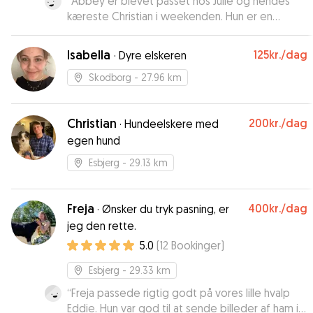
“
Abbey er blevet passet hos Julie og hendes
kæreste Christian i weekenden. Hun er en
boxerhvalp på kun lidt over 3 måneder og det
er hendes første pasning ude. Det bliver ikke
Isabella
125kr.
/dag
·
Dyre elskeren
den sidste, for det gik over al forventning. Vi
modtog billeder og opdateringer undervejs og
Skodborg
- 27.96 km
ved afhentning tog vi imod en glad, tilfreds og
veltilpas hvalp. Det var tydeligt at de havde
Christian
200kr.
/dag
været gode til at opfatte og forstå Abbeys
·
Hundeelskere med
behov under pasningen, og havde viden og
egen hund
erfaring med hunde/hvalpe. Vi har været meget
Esbjerg
- 29.13 km
tilfredse og vender med sikkerhed tilbage. I kan
trygt overlade jeres hund/hvalp til pasning hos
Julie og Christian.
”
Freja
400kr.
/dag
·
Ønsker du tryk pasning, er
jeg den rette.
5.0
(
12
Bookinger
)
Esbjerg
- 29.33 km
“
Freja passede rigtig godt på vores lille hvalp
Eddie. Hun var god til at sende billeder af ham i