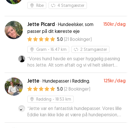
Ribe
4
Stamgæster
Jette Picard
150kr.
/dag
·
Hundeelsker, som
passer på dit kæreste eje
5.0
(
21
Bookinger
)
Gram
- 16.47 km
2
Stamgæster
“
Vores hund havde en super hyggelig pasning
hos Jette. Alt som aftalt og vi vil helt sikkert
vælge dem igen til at passe vores hund ☺️
”
Jette
125kr.
/dag
·
Hundepasser i Rødding.
5.0
(
2
Bookinger
)
Rødding
- 18.53 km
“
Jette var en fantastisk hundepasser. Vores lille
Eddie kan ikke lide at være på hundepension,
men han kom hjem fra Jettes hus glad, sund og
træt. Kommunikationen med Jette var nem,