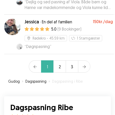
“
Dejlig og sød pasning af Viola. Både børn og
Hanne var mødekommende og Viola kunne lide
hele familien med det sammen. Også meget fint
med billeder undervejs. Vil anbefale Hanne til
Jessica
150kr.
/dag
·
En del af familien
alle der skal have passet hund.
”
5.0
(
9
Bookinger
)
Rødekro
- 45.59 km
1
Stamgæster
“
Døgnpasning
”
1
2
3
Gudog
»
Dagspasning
»
Dagspasning i Ribe
Dagspasning Ribe