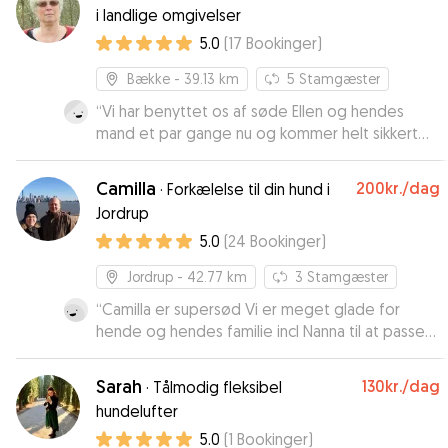
i landlige omgivelser
5.0
(
17
Bookinger
)
Bække
- 39.13 km
5
Stamgæster
“
Vi har benyttet os af søde Ellen og hendes
mand et par gange nu og kommer helt sikkert
igen. Hos dem er der "højt til loftet" og en hund
får lov at være en hund med alle de små
Camilla
200kr.
/dag
·
Forkælelse til din hund i
særheder den måtte have 😁. Efter vores 5
Jordrup
dages tur til England hentede vi en Eddie der
5.0
(
24
Bookinger
)
faktisk ikke virkede til at have travlt med at
komme hjem. Det vidner om en hund der har
Jordrup
- 42.77 km
3
Stamgæster
hygget sig.
”
“
Camilla er supersød Vi er meget glade for
hende og hendes familie incl Nanna til at passe
Jackson.
”
Sarah
130kr.
/dag
·
Tålmodig fleksibel
hundelufter
5.0
(
1
Bookinger
)