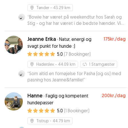
Tønder
- 43.29 km
“
Bowie har været på weekendtur hos Sarah og
Stig - og har har været i de bedste hænder. Vi
var 100% trygge ved at aflevere ham og var
glade for fotos og opdateringer. Meget
Jeanne Erika
175kr.
/dag
·
Natur, energi og
omsorgsfuld og kompetent hundepasser, som
svagt punkt for hunde :)
fortjener de allerbedste anbefalinger. Vi håber
5.0
(
7
Bookinger
)
vores meget forkælede hund må komme igen
😊
”
Haderslev
- 44.09 km
1
Stamgæster
“
Som altid en fornøjelse for Pasha (og os) med
pasning hos Jeanne&familie!
”
Hanne
200kr.
/dag
·
Faglig og kompetent
hundepasser
5.0
(
1
Bookinger
)
Tistrup
- 44.79 km