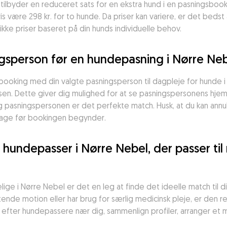
ilbyder en reduceret sats for en ekstra hund i en pasningsbook
 være 298 kr. for to hunde. Da priser kan variere, er det bedst 
kke priser baseret på din hunds individuelle behov.
gsperson før en hundepasning i Nørre Ne
booking med din valgte pasningsperson til dagpleje for hunde i Nø
n. Dette giver dig mulighed for at se pasningspersonens hjem, 
 og pasningspersonen er det perfekte match. Husk, at du kan ann
 dage før bookingen begynder.
hundepasser i Nørre Nebel, der passer til 
 i Nørre Nebel er det en leg at finde det ideelle match til di
de motion eller har brug for særlig medicinsk pleje, er den rett
øg efter hundepassere nær dig, sammenlign profiler, arranger et