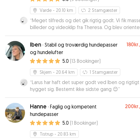
Varde
- 20.10 km
2
Stamgæster
“
Meget tilfreds og det gik rigtig godt. Vi fik masser
billeder og videoklip fra Theresa. Og blev oriente
hvordan det går med Milo.
”
Iben
180kr.
·
Stabil og troværdig hundepasser
og hundelufter
5.0
(
13
Bookinger
)
Skjern
- 20.64 km
1
Stamgæster
“
Larus har haft det super godt ved Iben og rigtigt
hygget sig. Bestemt ikke sidste gang 😊
”
Hanne
200kr.
·
Faglig og kompetent
hundepasser
5.0
(
1
Bookinger
)
Tistrup
- 20.83 km