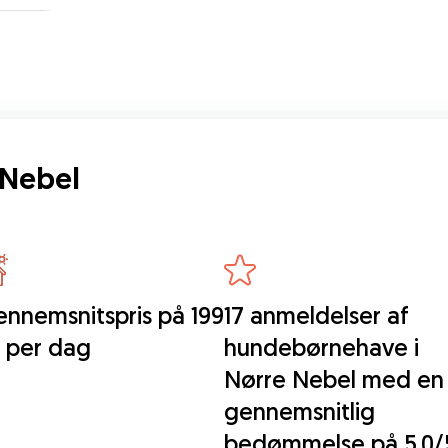
 Nebel
nnemsnitspris på 199
17 anmeldelser af
. per dag
hundebørnehave i
Nørre Nebel med en
gennemsnitlig
bedømmelse på 5.0/