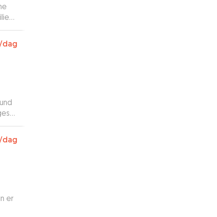
ne
lien
/dag
hund
/dag
un er