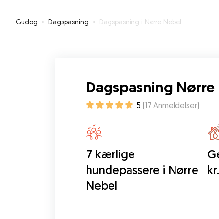
Gudog
»
Dagspasning
»
Dagspasning i Nørre Nebel
Dagspasning Nørre
5
(
17
Anmeldelser
)
7 kærlige
Ge
hundepassere i Nørre
kr
Nebel