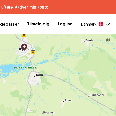
luftere.
Aktiver min konto.
Tilmeld dig
Log ind
ndepasser
Danmark