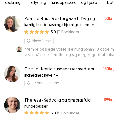
dækning
aflysning
hundepassere
og hjælp
bet
Pernille Buus Vestergaard
150kr.
·
Tryg og
kærlig hundepasning i hjemlige rammer.
5.0
(
3
Bookinger
)
Nørre Nebel
“
Pernille passede vores lille hund Johan i 8 dage 
vi var på ferie. Pernille tog sig meget godt af Joh
han legede godt med Pernilles egen hund, i dere
store lukkede have samt lange ture i parker og
Cecilie
150kr.
·
Kærlig hundepasser med stor
hundeskov. Vi fik mange fine billeder og opdaterin
indhegnet have 🐾
løbet af dagene, som var meget rart så vi kunne s
han havde det godt. Rigtig god oplevelse som v
Varde
- 19.90 km
anbefales til andre med behov for hundepasning.
Theresa
185kr.
·
Sød ,rolig og omsorgsfuld
hundepasser
5.0
(
9
Bookinger
)