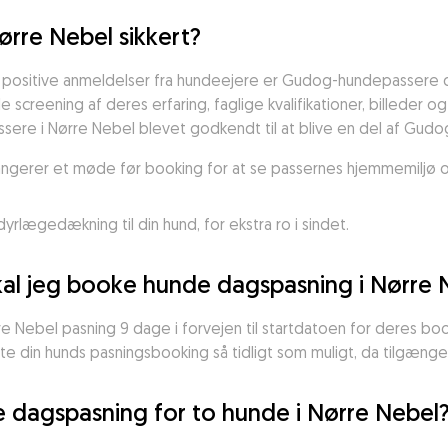
ørre Nebel sikkert?
 positive anmeldelser fra hundeejere er Gudog-hundepassere 
creening af deres erfaring, faglige kvalifikationer, billeder og 
sere i Nørre Nebel blevet godkendt til at blive en del af Gudog
rrangerer et møde før booking for at se passernes hjemmemiljø 
rlægedækning til din hund, for ekstra ro i sindet.
 skal jeg booke hunde dagspasning i Nørre 
 Nebel pasning 9 dage i forvejen til startdatoen for deres booki
te din hunds pasningsbooking så tidligt som muligt, da tilgænge
 dagspasning for to hunde i Nørre Nebel