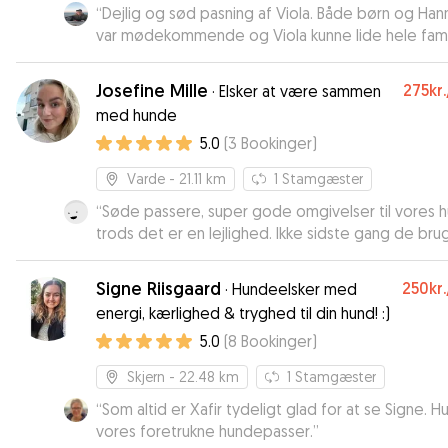
“
Dejlig og sød pasning af Viola. Både børn og Han
var mødekommende og Viola kunne lide hele fami
med det sammen. Også meget fint med billeder
undervejs. Vil anbefale Hanne til alle der skal have
Josefine Mille
275kr.
·
Elsker at være sammen
passet hund.
”
med hunde
5.0
(
3
Bookinger
)
Varde
- 21.11 km
1
Stamgæster
“
Søde passere, super gode omgivelser til vores 
trods det er en lejlighed. Ikke sidste gang de bruges
☺️
”
Signe Riisgaard
250kr.
·
Hundeelsker med
energi, kærlighed & tryghed til din hund! :)
5.0
(
8
Bookinger
)
Skjern
- 22.48 km
1
Stamgæster
“
Som altid er Xafir tydeligt glad for at se Signe. H
vores foretrukne hundepasser.
”