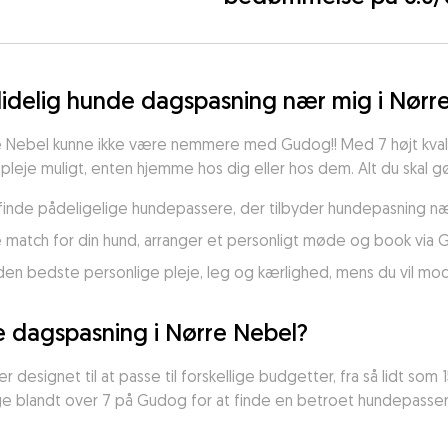
lidelig hunde dagspasning nær mig i Nørr
re Nebel kunne ikke være nemmere med Gudog!! Med 7 højt kvalif
leje muligt, enten hjemme hos dig eller hos dem. Alt du skal gø
t finde pådeligelige hundepassere, der tilbyder hundepasning næ
e match for din hund, arranger et personligt møde og book via 
den bedste personlige pleje, leg og kærlighed, mens du vil m
 dagspasning i Nørre Nebel?
 designet til at passe til forskellige budgetter, fra så lidt som 15
ge blandt over 7 på Gudog for at finde en betroet hundepasser,