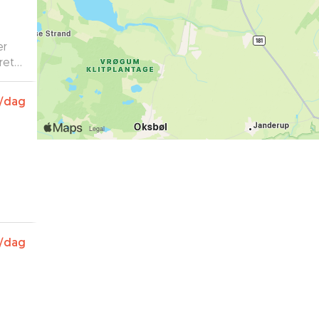
ret
/dag
/dag