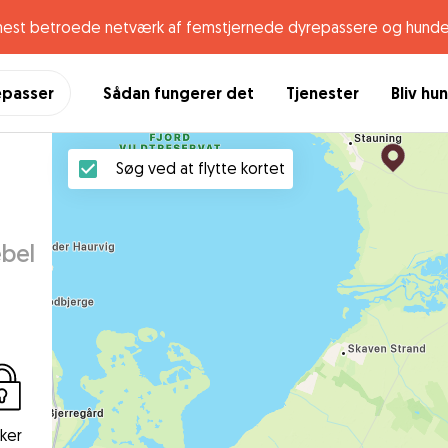
mest betroede netværk af femstjernede dyrepassere og hunde
epasser
Sådan fungerer det
Tjenester
Bliv hu
Søg ved at flytte kortet
ebel
kker