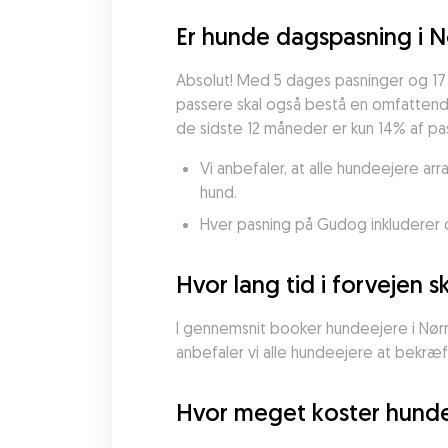
Er hunde dagspasning i N
Absolut! Med 5 dages pasninger og 17
passere skal også bestå en omfattende s
de sidste 12 måneder er kun 14% af pas
Vi anbefaler, at alle hundeejere a
hund.
Hver pasning på Gudog inkluderer dy
Hvor lang tid i forvejen
I gennemsnit booker hundeejere i Nørre
anbefaler vi alle hundeejere at bekræf
Hvor meget koster hunde