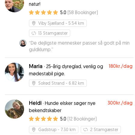
natur!
5.0
(
58
Bookinger
)
Viby Sjælland
- 5.54 km
13
Stamgæster
“
De dejligste mennesker passer så godt på min
guldklump.
”
Maria
180kr.
/dag
·
25-årig dyreglad, venlig og
mødestabil pige.
Solrød Strand
- 6.82 km
Heidi
300kr.
/dag
·
Hunde elsker søger nye
bekendtskaber
5.0
(
12
Bookinger
)
Gadstrup
- 7.30 km
2
Stamgæster