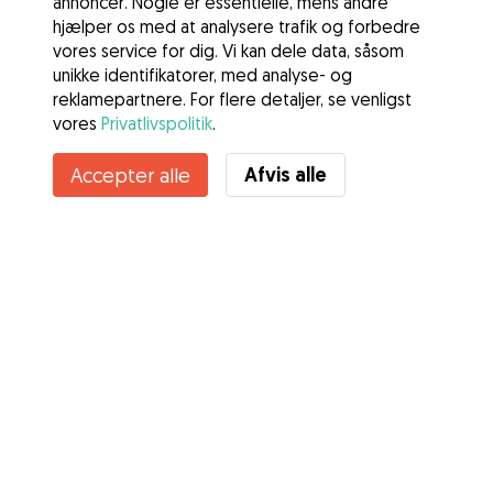
annoncer. Nogle er essentielle, mens andre
hjælper os med at analysere trafik og forbedre
vores service for dig. Vi kan dele data, såsom
unikke identifikatorer, med analyse- og
reklamepartnere. For flere detaljer, se venligst
vores
Privatlivspolitik
.
Afvis alle
Accepter alle
Tjenester
Sådan fungerer det
Om Gudog
Anmeldelser
Dyrlægedækning