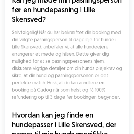
Kan jeg møde min pasningsperson 
før en hundepasning i Lille 
Skensved?
Selvfølgelig! Når du har bekræftet din booking med 
din valgte pasningsperson til dagpleje for hunde i 
Lille Skensved, anbefaler vi, at alle hundeejere 
arrangerer et møde og hilsen. Dette giver dig 
mulighed for at se pasningspersonens hjem, 
diskutere vigtige detaljer om din hunds plejekrav og 
sikre, at din hund og pasningspersonen er det 
perfekte match. Husk, at du kan annullere en 
booking på Gudog når som helst og få 100% 
refundering op til 3 dage før bookingen begynder.
Hvordan kan jeg finde en 
hundepasser i Lille Skensved, der 