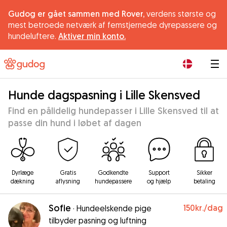
Gudog er gået sammen med Rover,
verdens største og
mest betroede netværk af femstjernede dyrepassere og
hundeluftere.
Aktiver min konto.
|
Hunde dagspasning i Lille Skensved
Find en pålidelig hundepasser i Lille Skensved til at
passe din hund i løbet af dagen
Dyrlæge
Gratis
Godkendte
Support
Sikker
dækning
aflysning
hundepassere
og hjælp
betaling
Sofie
150kr.
/dag
·
Hundeelskende pige
tilbyder pasning og luftning