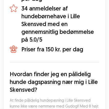
34 anmeldelser af
hundebørnehave i Lille
Skensved med en
gennemsnitlig bedømmelse
på 5.0/5
Priser fra 150 kr. per dag
Hvordan finder jeg en pålidelig 
hunde dagspasning nær mig i Lille 
Skensved?
At finde pålidelig hundepasning i Lille Skensved 
kunne ikke være nemmere med Gudog!! Med 8 højt 