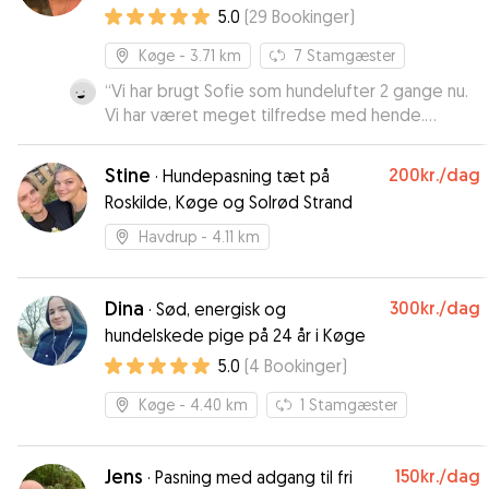
5.0
(
29
Bookinger
)
Køge
- 3.71 km
7
Stamgæster
“
Vi har brugt Sofie som hundelufter 2 gange nu.
Vi har været meget tilfredse med hende.
Meget sød og ikke et ord om at det pjaskede
ned da hun skulle gå med skipper. 5 MEGA
Stine
200kr.
/dag
·
Hundepasning tæt på
STJERNER
”
Roskilde, Køge og Solrød Strand
Havdrup
- 4.11 km
Dina
300kr.
/dag
·
Sød, energisk og
hundelskede pige på 24 år i Køge
5.0
(
4
Bookinger
)
Køge
- 4.40 km
1
Stamgæster
Jens
150kr.
/dag
·
Pasning med adgang til fri