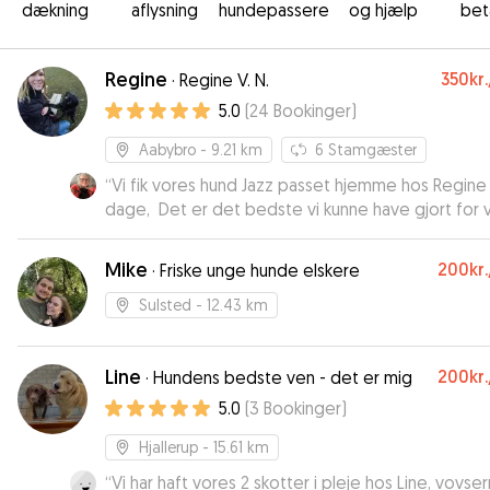
dækning
aflysning
hundepassere
og hjælp
bet
Regine
350kr.
·
Regine V. N.
5.0
(
24
Bookinger
)
Aabybro
- 9.21 km
6
Stamgæster
“
Vi fik vores hund Jazz passet hjemme hos Regine 
dage, Det er det bedste vi kunne have gjort for 
hund, jeg kunne tydelig mærke ved mit første møde at
Regine har en fantastisk tag på hunde og et enor
Mike
200kr.
·
Friske unge hunde elskere
hunde hjerte . Jazz blev inviteret med ind i hende
hjem med det samme og indgik på lige for med A
Sulsted
- 12.43 km
Regines hund. Der var super god kontakt med sm
hvor vi løbende fik billeder og information om hv
Line
200kr.
det gik . Tusind tak til Regine for det omsorg hun 
·
Hundens bedste ven - det er mig
givet Jazz . Det er ikke den sidste gang jeg vil b
5.0
(
3
Bookinger
)
Regine.
”
Hjallerup
- 15.61 km
“
Vi har haft vores 2 skotter i pleje hos Line, vovse