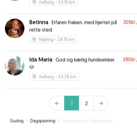
Aalborg
- 24.19 km
Betinna
305kr.
·
Erfaren frøken, med hjertet på
rette sted
Hjørring
- 24.19 km
Ida Maria
280kr.
·
God og kærlig hundeelsker
🐶
Aalborg
- 24.28 km
1
2
Gudog
»
Dagspasning
»
Dagspasning i Brønderslev