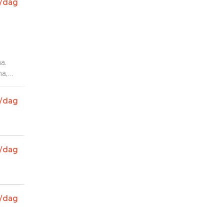
/dag
a.
na,
stemt
et.
”
/dag
/dag
/dag