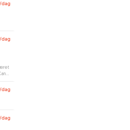
/dag
/dag
været
Kan
/dag
/dag