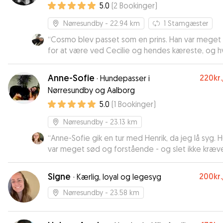
5.0
(
2
Bookinger
)
Nørresundby
- 22.94 km
1
Stamgæster
“
Cosmo blev passet som en prins. Han var meget
for at være ved Cecilie og hendes kæreste, og h
dag, når vi afleverede ham, var han glad for at se
Cosmo havde både været i hundeskov og var bl
Anne-Sofie
220kr.
·
Hundepasser i
nusset og passet godt <3
”
Nørresundby og Aalborg
5.0
(
1
Bookinger
)
Nørresundby
- 23.13 km
“
Anne-Sofie gik en tur med Henrik, da jeg lå syg. 
var meget sød og forstående - og slet ikke kræ
- min tilstand taget i betragtning. Vi bruger mege
gerne Anne-Sofie en anden gang ☺️
”
Signe
200kr.
·
Kærlig, loyal og legesyg
Nørresundby
- 23.58 km