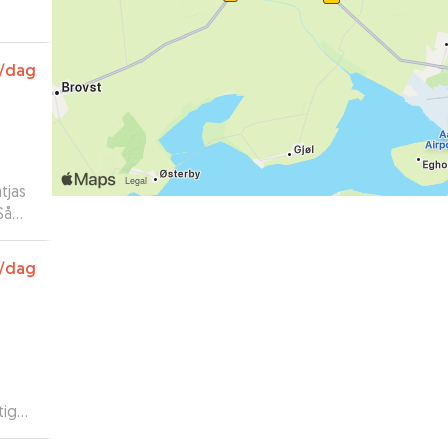
/dag
tjas
.
/dag
te
tig
e