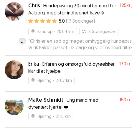
skyld VH Jette
”
Chris
125kr.
·
Hundepasning 30 minutter nord for
Aalborg, med stor indhegnet have☺️
5.0
(
17
Bookinger
)
Pandrup
- 20.04 km
3
Stamgæster
“
Chris er en sød og meget omhyggelig hundepas
Vi fik Balder passet i 12 dage og vi er ovenud tilfr
Kunne ikke ønske os mere, og håber der er plads
næste gang, vi får brug for pasning.
”
Erika
170kr.
·
Erfaren og omsorgsfuld dyreelsker
klar til at hjælpe
Hjørring
- 21.07 km
Malte Schmidt
150kr.
·
Ung mand med
dyrenært hjerte! ❤️
Hjørring
- 21.10 km