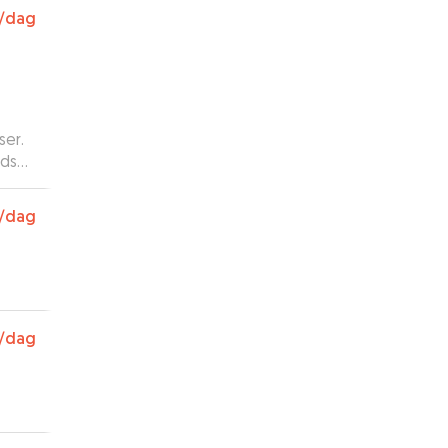
/dag
ser.
edse.
/dag
/dag