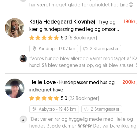
har været meget glade for opholdet hos Line😊.
”
Katja Hedegaard Klovnhøj
180kr.
·
Tryg og
kærlig hundepasning med leg og omsorg
🐶
5.0
(
6
Bookinger
)
Pandrup
- 17.07 km
2
Stamgæster
“
Vores hunde blev allerede varmt modtaget af Ka
hund. Så blev sengene sat op, og alt blev snuset. Så
kunne ferien med Katja og hendes mand begynde
Indimellem modtog vi billeder af gåture og lege i
Helle Løve
200kr.
·
Hundepasser med hus og
huset og haven. Da vi ville hente vores hunde, ville de
indhegnet have
tydeligvis ikke med os. Dette viser os, at de to følte
5.0
(
22
Bookinger
)
sig meget godt tilpas i den samlede bestyrelse.
Forresten havde jeg ikke medbragt nok mad. Det
Aabybro
- 19.46 km
2
Stamgæster
blev leveret med det samme. Alt i alt kan jeg varmt
anbefale Katjas hotel 😉
“
Det var en rar og hyggelig møde med Helle og
”
hendes 3søde damer 🦮🦮🦮 Det var bare ikke rig
Persi så vi måtte køre igen men bestemt ikke Hell