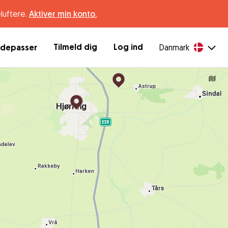
luftere.
Aktiver min konto.
Tilmeld dig
Log ind
ndepasser
Danmark