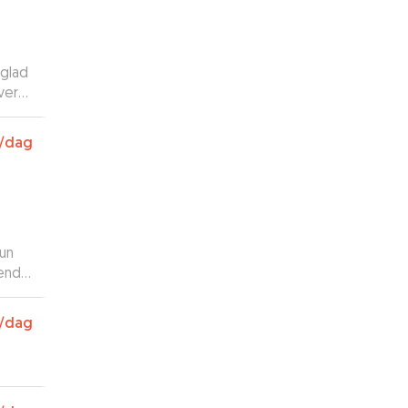
 glad
ver
 dem.
evet
/dag
Hun
vende
t
/dag