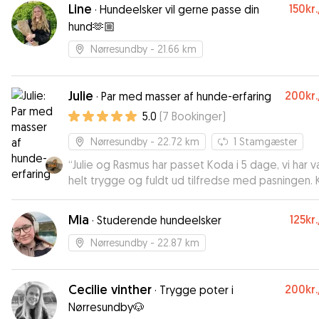
Line
150kr.
·
Hundeelsker vil gerne passe din
hund🫶🏼
Nørresundby
- 21.66 km
Julie
200kr.
·
Par med masser af hunde-erfaring
5.0
(
7
Bookinger
)
Nørresundby
- 22.72 km
1
Stamgæster
“
Julie og Rasmus har passet Koda i 5 dage, vi har 
helt trygge og fuldt ud tilfredse med pasningen. 
helt bestemt anbefale dem.
”
Mia
125kr.
·
Studerende hundeelsker
Nørresundby
- 22.87 km
Cecilie vinther
200kr.
·
Trygge poter i
Nørresundby🐶