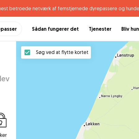
mest betroede netværk af femstjernede dyrepassere og hunde
epasser
Sådan fungerer det
Tjenester
Bliv hu
Søg ved at flytte kortet
lev
kker