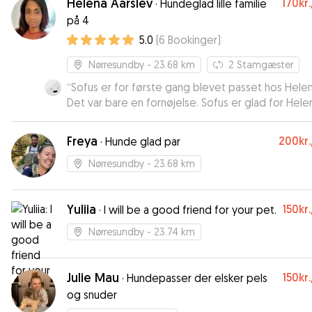
Helena Aarslev
170kr.
·
Hundeglad lille familie
på 4
5.0
(
6
Bookinger
)
Nørresundby
- 23.68 km
2
Stamgæster
“
Sofus er for første gang blevet passet hos Helen
Det var bare en fornøjelse. Sofus er glad for Hele
og hun har taget sig flot af ham. En pasning vi be
kan anbefale, og næste pasning er allerede book
Freya
200kr.
·
Hunde glad par
Nørresundby
- 23.68 km
Yuliia
150kr.
·
I will be a good friend for your pet.
Nørresundby
- 23.74 km
Julie Mau
150kr.
·
Hundepasser der elsker pels
og snuder